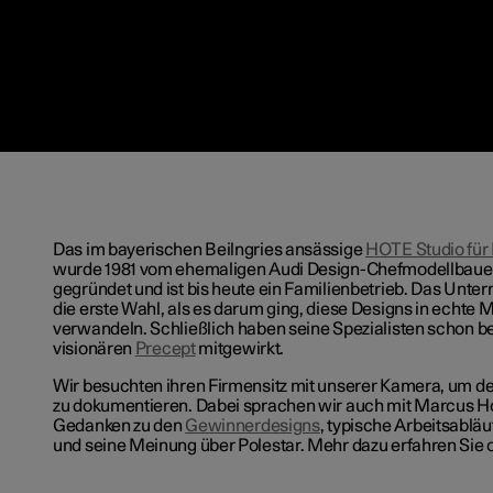
Das im bayerischen Beilngries ansässige
HOTE Studio für
wurde 1981 vom ehemaligen Audi Design-Chefmodellbauer
gegründet und ist bis heute ein Familienbetrieb. Das Unte
die erste Wahl, als es darum ging, diese Designs in echte 
verwandeln. Schließlich haben seine Spezialisten schon 
visionären
Precept
mitgewirkt.
Wir besuchten ihren Firmensitz mit unserer Kamera, um 
zu dokumentieren. Dabei sprachen wir auch mit Marcus Ho
Gedanken zu den
Gewinnerdesigns
, typische Arbeitsabläu
und seine Meinung über Polestar. Mehr dazu erfahren Sie 