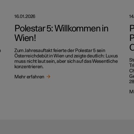
16.01.2026
14
Polestar 5: Willkommen in
P
Wien!
P
C
n
Zum Jahresauftakt feierte der Polestar 5 sein
Österreichdebüt in Wien und zeigte deutlich: Luxus
St
muss nicht laut sein, aber sich auf das Wesentliche
Tr
konzentrieren.
Ch
Ge
Mehr erfahren
28
Me