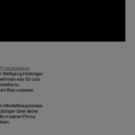
 Produktdesign
 Wolfgang Holzinger
rnehmen war für uns
Modelle zu
beim Bau unseres
den Modellbauprozess
lzinger über seine
fe in seiner Firma
oben.