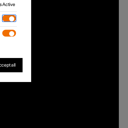
 Active
cept all