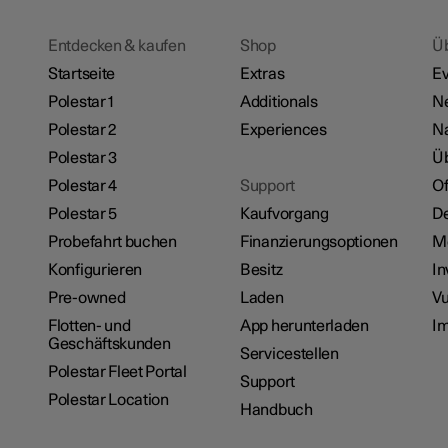
Entdecken & kaufen
Shop
Ü
Startseite
Extras
Ev
Polestar 1
Additionals
N
Polestar 2
Experiences
Na
Polestar 3
Üb
Polestar 4
Support
Of
Polestar 5
Kaufvorgang
De
Probefahrt buchen
Finanzierungsoptionen
M
Konfigurieren
Besitz
In
Pre-owned
Laden
Vu
Flotten- und
App herunterladen
I
Geschäftskunden
Servicestellen
Polestar Fleet Portal
Support
Polestar Location
Handbuch