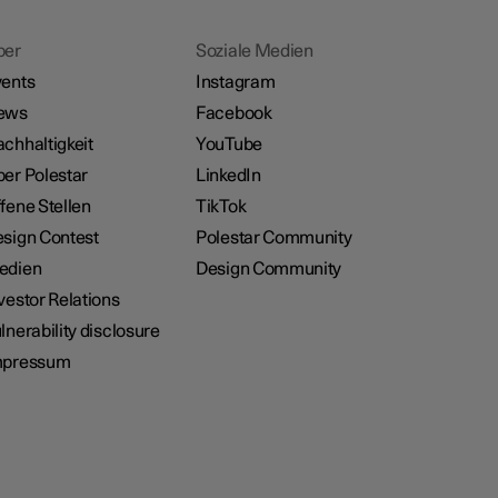
ber
Soziale Medien
ents
Instagram
ews
Facebook
chhaltigkeit
YouTube
er Polestar
LinkedIn
fene Stellen
TikTok
sign Contest
Polestar Community
edien
Design Community
vestor Relations
lnerability disclosure
mpressum