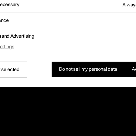
 Necessary
Always
ance
g and Advertising
ettings
Do not sell my personal data
Ac
 selected