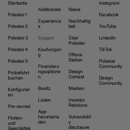
Startseite
Instagram
Additionals
News
Polestar 1
Facebook
Experience
Nachhaltig
Polestar 2
s
keit
YouTube
Polestar 3
Support
Über
LinkedIn
Polestar
Polestar 4
Kaufvorgan
TikTok
g
Offene
Stellen
Polestar 5
Polestar
Finanzieru
Community
ngsoptione
Design
Probefahrt
n
Contest
buchen
Design
Community
Besitz
Medien
Konfigurier
en
Laden
Investor
Relations
Pre-owned
App
herunterla
Vulnerabilit
Flotten-
den
y
und
disclosure
Geschäftsk