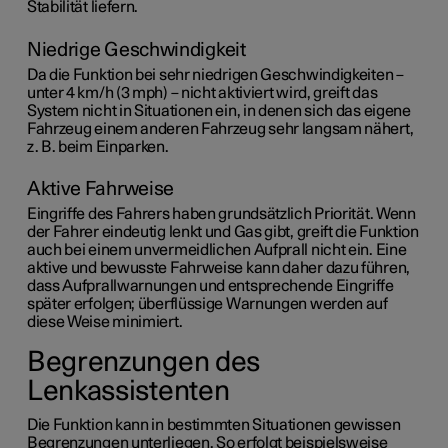
Stabilität liefern.
Niedrige Geschwindigkeit
Da die Funktion bei sehr niedrigen Geschwindigkeiten –
unter 4 km/h
(
3 mph
) – nicht aktiviert wird, greift das
System nicht in Situationen ein, in denen sich das eigene
Fahrzeug einem anderen Fahrzeug sehr langsam nähert,
z. B. beim Einparken.
Aktive Fahrweise
Eingriffe des Fahrers haben grundsätzlich Priorität. Wenn
der Fahrer eindeutig lenkt und Gas gibt, greift die Funktion
auch bei einem unvermeidlichen Aufprall nicht ein. Eine
aktive und bewusste Fahrweise kann daher dazu führen,
dass Aufprallwarnungen und entsprechende Eingriffe
später erfolgen; überflüssige Warnungen werden auf
diese Weise minimiert.
Begrenzungen des
Lenkassistenten
Die Funktion kann in bestimmten Situationen gewissen
Begrenzungen unterliegen. So erfolgt beispielsweise