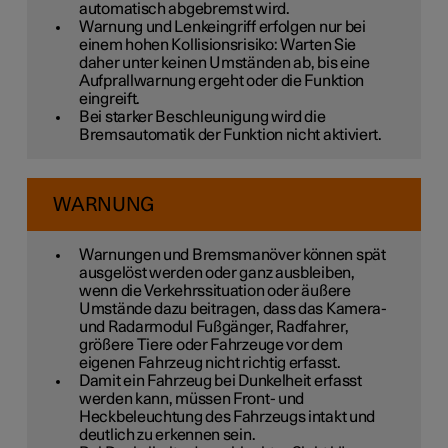
automatisch abgebremst wird.
Warnung und Lenkeingriff erfolgen nur bei
einem hohen Kollisionsrisiko: Warten Sie
daher unter keinen Umständen ab, bis eine
Aufprallwarnung ergeht oder die Funktion
eingreift.
Bei starker Beschleunigung wird die
Bremsautomatik der Funktion nicht aktiviert.
WARNUNG
Warnungen und Bremsmanöver können spät
ausgelöst werden oder ganz ausbleiben,
wenn die Verkehrssituation oder äußere
Umstände dazu beitragen, dass das Kamera-
und Radarmodul Fußgänger, Radfahrer,
größere Tiere oder Fahrzeuge vor dem
eigenen Fahrzeug nicht richtig erfasst.
Damit ein Fahrzeug bei Dunkelheit erfasst
werden kann, müssen Front- und
Heckbeleuchtung des Fahrzeugs intakt und
deutlich zu erkennen sein.