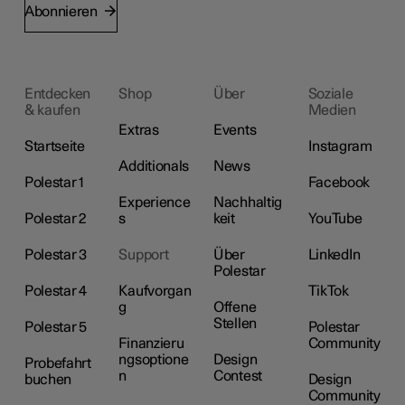
Abonnieren
Entdecken
Shop
Über
Soziale
& kaufen
Medien
Extras
Events
Startseite
Instagram
Additionals
News
Polestar 1
Facebook
Experience
Nachhaltig
Polestar 2
s
keit
YouTube
Polestar 3
Support
Über
LinkedIn
Polestar
Polestar 4
Kaufvorgan
TikTok
g
Offene
Stellen
Polestar 5
Polestar
Finanzieru
Community
ngsoptione
Design
Probefahrt
n
Contest
buchen
Design
Community