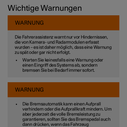
Wichtige Warnungen
WARNUNG
Die Fahrerassistenz warnt nur vor Hindernissen,
die von Kamera- und Radarmodulen erfasst
wurden – es ist daher möglich, dass eine Warnung
zu spät oder gar nicht erfolgt.
Warten Sie keinesfalls eine Warnung oder
einen Eingriff des Systems ab, sondern
bremsen Sie bei Bedarf immer sofort.
WARNUNG
Die Bremsautomatik kann einen Aufprall
verhindern oder die Aufprallkraft mindern. Um
aber jederzeit die volle Bremsleistung zu
garantieren, sollten Sie das Bremspedal auch
dann drücken, wenn das Fahrzeug