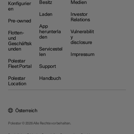
Besitz
Medien
Konfigurier
en
Laden
Investor
Relations
Pre-owned
App
herunterla
Vulnerabilit
Flotten-
den
y
und
disclosure
Geschäftsk
unden
Servicestel
len
Impressum
Polestar
Fleet Portal
Support
Polestar
Handbuch
Location
Österreich
Polestar © 2026 Alle Rechte vorbehalten.