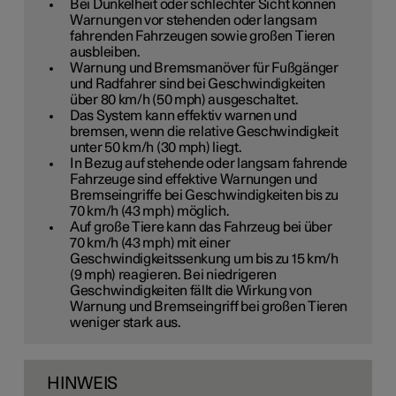
Bei Dunkelheit oder schlechter Sicht können
Warnungen vor stehenden oder langsam
fahrenden Fahrzeugen sowie großen Tieren
ausbleiben.
Warnung und Bremsmanöver für Fußgänger
und Radfahrer sind bei Geschwindigkeiten
über
80 km/h
(
50 mph
) ausgeschaltet.
Das System kann effektiv warnen und
bremsen, wenn die relative Geschwindigkeit
unter
50 km/h
(
30 mph
) liegt.
In Bezug auf stehende oder langsam fahrende
Fahrzeuge sind effektive Warnungen und
Bremseingriffe bei Geschwindigkeiten bis zu
70 km/h
(
43 mph
) möglich.
Auf große Tiere kann das Fahrzeug bei über
70 km/h
(
43 mph
) mit einer
Geschwindigkeitssenkung um bis zu
15 km/h
(
9 mph
) reagieren. Bei niedrigeren
Geschwindigkeiten fällt die Wirkung von
Warnung und Bremseingriff bei großen Tieren
weniger stark aus.
HINWEIS