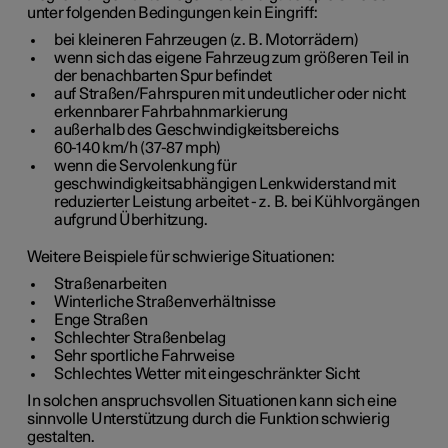
unter folgenden Bedingungen kein Eingriff:
bei kleineren Fahrzeugen (z. B. Motorrädern)
wenn sich das eigene Fahrzeug zum größeren Teil in
der benachbarten Spur befindet
auf Straßen/Fahrspuren mit undeutlicher oder nicht
erkennbarer Fahrbahnmarkierung
außerhalb des Geschwindigkeitsbereichs
60-140 km/h (37-87 mph)
wenn die Servolenkung für
geschwindigkeitsabhängigen Lenkwiderstand mit
reduzierter Leistung arbeitet - z. B. bei Kühlvorgängen
aufgrund Überhitzung.
Weitere Beispiele für schwierige Situationen:
Straßenarbeiten
Winterliche Straßenverhältnisse
Enge Straßen
Schlechter Straßenbelag
Sehr sportliche Fahrweise
Schlechtes Wetter mit eingeschränkter Sicht
In solchen anspruchsvollen Situationen kann sich eine
sinnvolle Unterstützung durch die Funktion schwierig
gestalten.