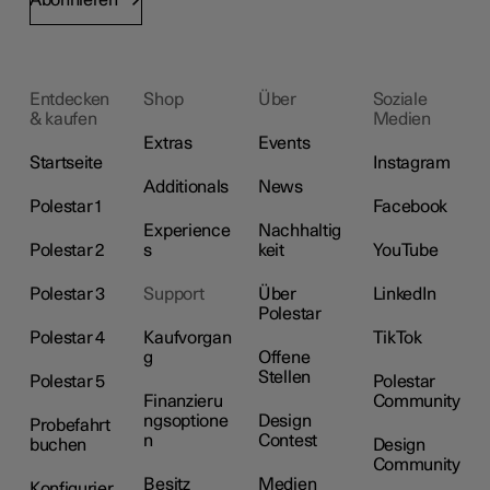
Abonnieren
Entdecken
Shop
Über
Soziale
& kaufen
Medien
Extras
Events
Startseite
Instagram
Additionals
News
Polestar 1
Facebook
Experience
Nachhaltig
Polestar 2
s
keit
YouTube
Polestar 3
Support
Über
LinkedIn
Polestar
Polestar 4
Kaufvorgan
TikTok
g
Offene
Stellen
Polestar 5
Polestar
Finanzieru
Community
ngsoptione
Design
Probefahrt
n
Contest
buchen
Design
Community
Besitz
Medien
Konfigurier