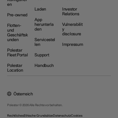
en
Laden
Investor
Relations
Pre-owned
App
herunterla
Vulnerabilit
Flotten-
den
y
und
disclosure
Geschäftsk
unden
Servicestel
len
Impressum
Polestar
Fleet Portal
Support
Polestar
Handbuch
Location
Österreich
Polestar © 2026 Alle Rechte vorbehalten.
Rechtliches
Ethische Grundsätze
Datenschutz
Cookies