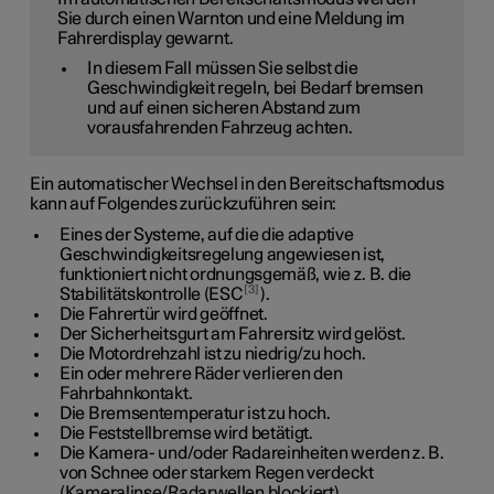
Sie durch einen Warnton und eine Meldung im
Fahrerdisplay gewarnt.
In diesem Fall müssen Sie selbst die
Geschwindigkeit regeln, bei Bedarf bremsen
und auf einen sicheren Abstand zum
vorausfahrenden Fahrzeug achten.
Ein automatischer Wechsel in den Bereitschaftsmodus
kann auf Folgendes zurückzuführen sein:
Eines der Systeme, auf die die adaptive
Geschwindigkeitsregelung angewiesen ist,
funktioniert nicht ordnungsgemäß, wie z. B. die
3
Stabilitätskontrolle (ESC
).
Die Fahrertür wird geöffnet.
Der Sicherheitsgurt am Fahrersitz wird gelöst.
Die Motordrehzahl ist zu niedrig/zu hoch.
Ein oder mehrere Räder verlieren den
Fahrbahnkontakt.
Die Bremsentemperatur ist zu hoch.
Die Feststellbremse wird betätigt.
Die Kamera- und/oder Radareinheiten werden z. B.
von Schnee oder starkem Regen verdeckt
(Kameralinse/Radarwellen blockiert).