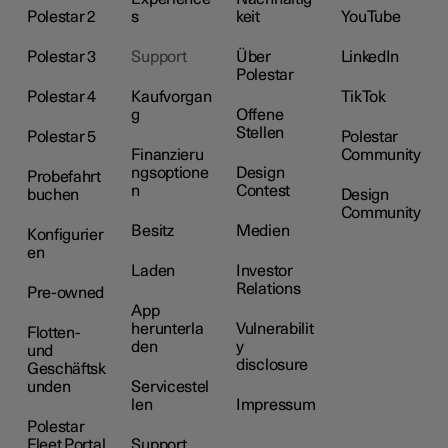
Polestar 2
s
keit
YouTube
Polestar 3
Support
Über
LinkedIn
Polestar
Polestar 4
Kaufvorgan
TikTok
g
Offene
Stellen
Polestar 5
Polestar
Finanzieru
Community
ngsoptione
Design
Probefahrt
n
Contest
buchen
Design
Community
Besitz
Medien
Konfigurier
en
Laden
Investor
Relations
Pre-owned
App
herunterla
Vulnerabilit
Flotten-
den
y
und
disclosure
Geschäftsk
unden
Servicestel
len
Impressum
Polestar
Fleet Portal
Support