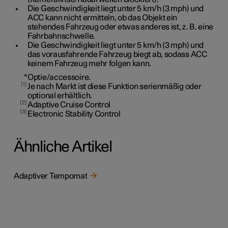
Die Geschwindigkeit liegt unter
5 km/h
(
3 mph
) und
ACC kann nicht ermitteln, ob das Objekt ein
stehendes Fahrzeug oder etwas anderes ist, z. B. eine
Fahrbahnschwelle.
Die Geschwindigkeit liegt unter
5 km/h
(
3 mph
) und
das vorausfahrende Fahrzeug biegt ab, sodass ACC
keinem Fahrzeug mehr folgen kann.
*
Optie/accessoire.
1
Je nach Markt ist diese Funktion serienmäßig oder
optional erhältlich.
2
Adaptive Cruise Control
3
Electronic Stability Control
Ähnliche Artikel
Adaptiver Tempomat