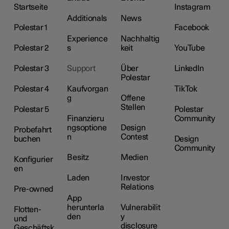
Startseite
Instagram
Additionals
News
Polestar 1
Facebook
Experience
Nachhaltig
Polestar 2
s
keit
YouTube
Polestar 3
Support
Über
LinkedIn
Polestar
Polestar 4
Kaufvorgan
TikTok
g
Offene
Stellen
Polestar 5
Polestar
Finanzieru
Community
ngsoptione
Design
Probefahrt
n
Contest
buchen
Design
Community
Besitz
Medien
Konfigurier
en
Laden
Investor
Relations
Pre-owned
App
herunterla
Vulnerabilit
Flotten-
den
y
und
disclosure
Geschäftsk