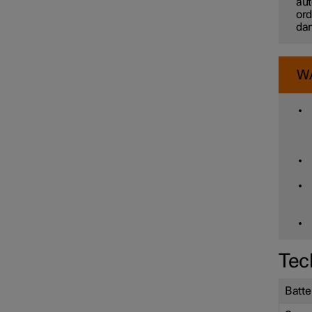
aut
Batterie
ord
dam
W
Tec
Batte
Service