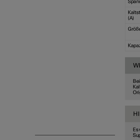
Spann
Kaltst
Fahrzeugstatus
(A)
Größ
Kapaz
W
Bei
Kal
Ori
H
Es 
Sup