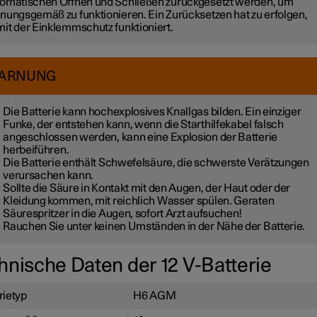
omatischen Öffnen und Schließen zurückgesetzt werden, um
nungsgemäß zu funktionieren. Ein Zurücksetzen hat zu erfolgen,
it der Einklemmschutz funktioniert.
ARNUNG
Die Batterie kann hochexplosives Knallgas bilden. Ein einziger
Funke, der entstehen kann, wenn die Starthilfekabel falsch
angeschlossen werden, kann eine Explosion der Batterie
herbeiführen.
Die Batterie enthält Schwefelsäure, die schwerste Verätzungen
verursachen kann.
Sollte die Säure in Kontakt mit den Augen, der Haut oder der
Kleidung kommen, mit reichlich Wasser spülen. Geraten
Säurespritzer in die Augen, sofort Arzt aufsuchen!
Rauchen Sie unter keinen Umständen in der Nähe der Batterie.
hnische Daten der 12 V-Batterie
rietyp
H6 AGM