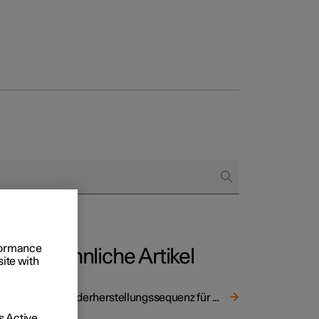
 und
tskunden
gang
rformance
Ähnliche Artikel
rungsoptionen
site with
en
Wiederherstellungssequenz für Einklemmschutz der Fenster
der
 Active