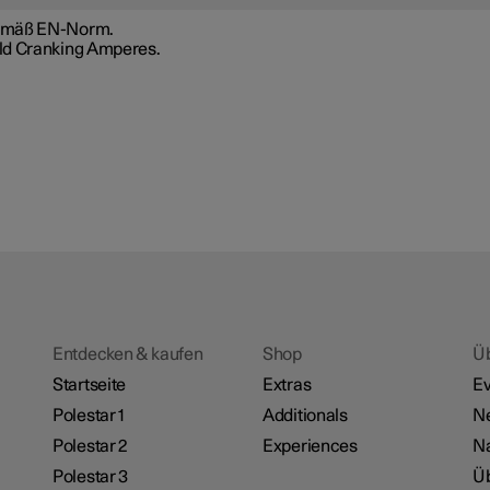
mäß EN-Norm.
ld Cranking Amperes.
Entdecken & kaufen
Shop
Ü
Startseite
Extras
Ev
Polestar 1
Additionals
N
Polestar 2
Experiences
Na
Polestar 3
Üb