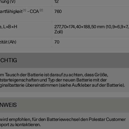
ung (V)
12
1
2
artfähigkeit
- CCA
760
e, L×B×H
277,70×174,40×188,50 mm (10,9×6,9×7
Zoll)
ität (Ah)
70
ICHTIG
m Tausch der Batterie ist darauf zu achten, dass Größe,
tstarteigenschaften und Typ der neuen Batterie mit der
ginalbatterie übereinstimmen (siehe Aufkleber auf der Batterie).
INWEIS
wird empfohlen, für den Batteriewechsel den Polestar Customer
port zu kontaktieren.