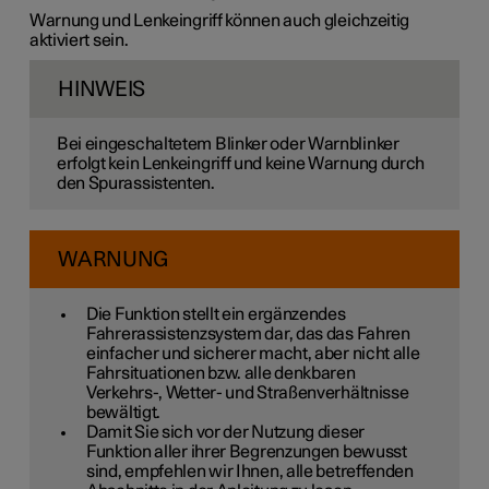
Warnung und Lenkeingriff können auch gleichzeitig
aktiviert sein.
HINWEIS
Bei eingeschaltetem Blinker oder Warnblinker
erfolgt kein Lenkeingriff und keine Warnung durch
den Spurassistenten.
WARNUNG
Die Funktion stellt ein ergänzendes
Fahrerassistenzsystem dar, das das Fahren
einfacher und sicherer macht, aber nicht alle
Fahrsituationen bzw. alle denkbaren
Verkehrs-, Wetter- und Straßenverhältnisse
bewältigt.
Damit Sie sich vor der Nutzung dieser
Funktion aller ihrer Begrenzungen bewusst
sind, empfehlen wir Ihnen, alle betreffenden