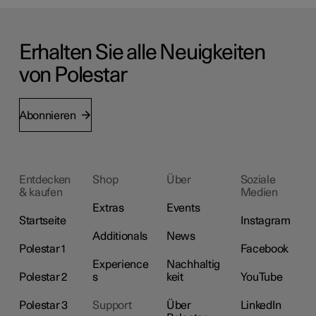
Erhalten Sie alle Neuigkeiten
von Polestar
Abonnieren
Entdecken
Shop
Über
Soziale
& kaufen
Medien
Extras
Events
Startseite
Instagram
Additionals
News
Polestar 1
Facebook
Experience
Nachhaltig
Polestar 2
s
keit
YouTube
Polestar 3
Support
Über
LinkedIn