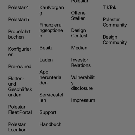
Polestar
Polestar 4
Kaufvorgan
TikTok
g
Offene
Stellen
Polestar 5
Polestar
Finanzieru
Community
ngsoptione
Design
Probefahrt
n
Contest
buchen
Design
Community
Besitz
Medien
Konfigurier
en
Laden
Investor
Relations
Pre-owned
App
herunterla
Vulnerabilit
Flotten-
den
y
und
disclosure
Geschäftsk
unden
Servicestel
len
Impressum
Polestar
Fleet Portal
Support
Polestar
Handbuch
Location