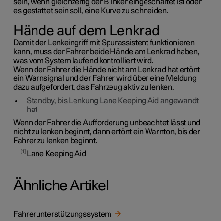
sein, wenn gleichzeitig der Blinker eingeschaltet ist oder
es gestattet sein soll, eine Kurve zu schneiden.
Hände auf dem Lenkrad
Damit der Lenkeingriff mit Spurassistent funktionieren
kann, muss der Fahrer beide Hände am Lenkrad haben,
was vom System laufend kontrolliert wird.
Wenn der Fahrer die Hände nicht am Lenkrad hat ertönt
ein Warnsignal und der Fahrer wird über eine Meldung
dazu aufgefordert, das Fahrzeug aktiv zu lenken.
Standby, bis Lenkung Lane Keeping Aid angewandt
hat
Wenn der Fahrer die Aufforderung unbeachtet lässt und
nicht zu lenken beginnt, dann ertönt ein Warnton, bis der
Fahrer zu lenken beginnt.
1
Lane Keeping Aid
Ähnliche Artikel
Fahrerunterstützungssystem