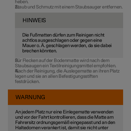
heben.
Staub und Schmutz mit einem Staubsauger entfernen.
HINWEIS
Die Fußmatten dürfen zum Reinigen nicht
achtlos ausgeschlagen oder gegen eine
Mauer o. Ä. geschlagen werden, da sie dabei
brechen könnten.
Für Flecken auf der Bodenmatte wird nach dem
Staubsaugen ein Textilreinigungsmittel empfohlen.
Nach der Reinigung, die Auslegematte an ihren Platz
legen und sie an allen Befestigungsstiften
festdrücken.
WARNUNG
An jedem Platz nur eine Einlegematte verwenden
und vor der Fahrt kontrollieren, dass die Matte am
Fahrersitz ordnungsgemäß eingepasst und an den
Haltedornen verankert ist, damit sie nicht unter