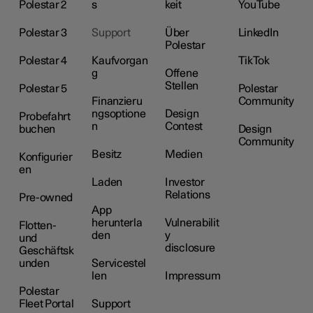
Polestar 2
s
keit
YouTube
Polestar 3
Support
Über
LinkedIn
Polestar
Polestar 4
Kaufvorgan
TikTok
g
Offene
Stellen
Polestar 5
Polestar
Finanzieru
Community
ngsoptione
Design
Probefahrt
n
Contest
buchen
Design
Community
Besitz
Medien
Konfigurier
en
Laden
Investor
Relations
Pre-owned
App
herunterla
Vulnerabilit
Flotten-
den
y
und
disclosure
Geschäftsk
unden
Servicestel
len
Impressum
Polestar
Fleet Portal
Support