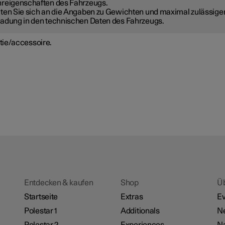
reigenschaften des Fahrzeugs.
ten Sie sich an die Angaben zu Gewichten und maximal zulässige
adung in den technischen Daten des Fahrzeugs.
tie/accessoire.
Entdecken & kaufen
Shop
Ü
Startseite
Extras
Ev
Polestar 1
Additionals
N
Polestar 2
Experiences
Na