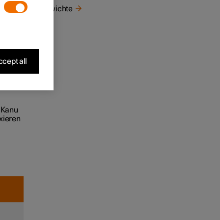
Gewichte
cept all
m Kanu
xieren
r