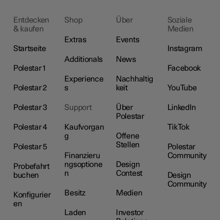
Entdecken
Shop
Über
Soziale
& kaufen
Medien
Extras
Events
Startseite
Instagram
Additionals
News
Polestar 1
Facebook
Experience
Nachhaltig
Polestar 2
s
keit
YouTube
Polestar 3
Support
Über
LinkedIn
Polestar
Polestar 4
Kaufvorgan
TikTok
g
Offene
Stellen
Polestar 5
Polestar
Finanzieru
Community
ngsoptione
Design
Probefahrt
n
Contest
buchen
Design
Community
Besitz
Medien
Konfigurier
en
Laden
Investor