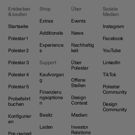
Entdecken
Shop
Über
Soziale
& kaufen
Medien
Extras
Events
Startseite
Instagram
Additionals
News
Polestar 1
Facebook
Experience
Nachhaltig
Polestar 2
s
keit
YouTube
Polestar 3
Support
Über
LinkedIn
Polestar
Polestar 4
Kaufvorgan
TikTok
g
Offene
Stellen
Polestar 5
Polestar
Finanzieru
Community
ngsoptione
Design
Probefahrt
n
Contest
buchen
Design
Community
Besitz
Medien
Konfigurier
en
Laden
Investor
Relations
Pre-owned