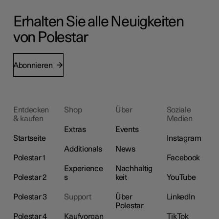
Erhalten Sie alle Neuigkeiten
von Polestar
Abonnieren
Entdecken
Shop
Über
Soziale
& kaufen
Medien
Extras
Events
Startseite
Instagram
Additionals
News
Polestar 1
Facebook
Experience
Nachhaltig
Polestar 2
s
keit
YouTube
Polestar 3
Support
Über
LinkedIn
Polestar
Polestar 4
Kaufvorgan
TikTok