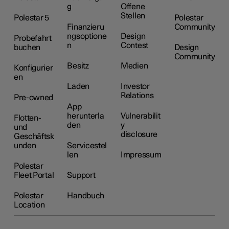
g
Offene
Stellen
Polestar 5
Polestar
Finanzieru
Community
ngsoptione
Design
Probefahrt
n
Contest
buchen
Design
Community
Besitz
Medien
Konfigurier
en
Laden
Investor
Relations
Pre-owned
App
herunterla
Vulnerabilit
Flotten-
den
y
und
disclosure
Geschäftsk
unden
Servicestel
len
Impressum
Polestar
Fleet Portal
Support
Polestar
Handbuch
Location