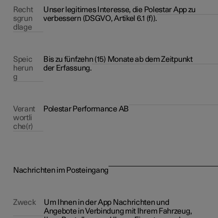
Recht
Unser legitimes Interesse, die Polestar App zu
sgrun
verbessern (DSGVO, Artikel 6.1 (f)).
dlage
Speic
Bis zu fünfzehn (15) Monate ab dem Zeitpunkt
herun
der Erfassung.
g
Verant
Polestar Performance AB
wortli
che(r)
Nachrichten im Posteingang
Zweck
Um Ihnen in der App Nachrichten und
Angebote in Verbindung mit Ihrem Fahrzeug,