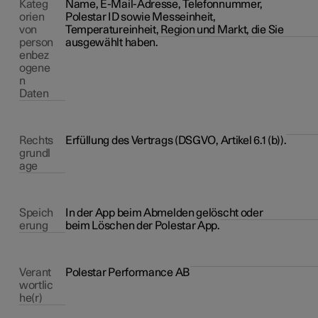
Kateg
Name, E-Mail-Adresse, Telefonnummer,
orien
Polestar ID sowie Messeinheit,
von
Temperatureinheit, Region und Markt, die Sie
person
ausgewählt haben.
enbez
ogene
n
Daten
Rechts
Erfüllung des Vertrags (DSGVO, Artikel 6.1 (b)).
grundl
age
Speich
In der App beim Abmelden gelöscht oder
erung
beim Löschen der Polestar App.
Verant
Polestar Performance AB
wortlic
he(r)