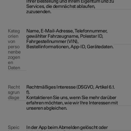
Ihrer Bestellung und Ihrem Eigentum und zu
Services, die demnächst ablaufen,
zuzusenden.
Kateg
Name, E-Mail-Adresse, Telefonnummer,
orien
gewählter Fahrzeugname, Polestar ID,
von
Fahrgestellnummer (VIN),
perso
Bestellinformationen, App-ID, Gerätedaten.
nenbe
zogen
en
Daten
Recht
Rechtmäßiges Interesse (DSGVO, Artikel 6.1.
sgrun
f).
dlage
Kontaktieren Sie uns, wenn Sie mehr darüber
erfahren möchten, wie wir Ihre Interessen mit
unseren abgleichen.
Speic
In der App beim Abmelden gelöscht oder