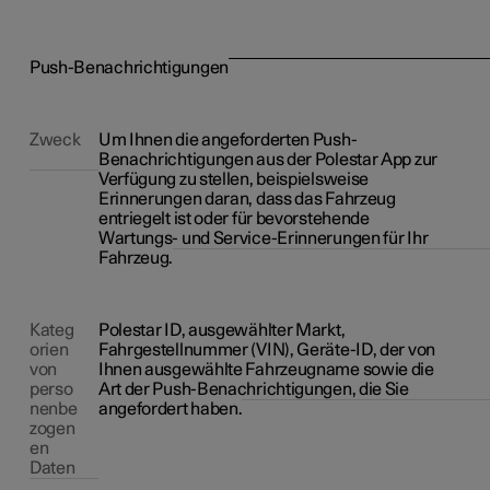
Push-Benachrichtigungen
Zweck
Um Ihnen die angeforderten Push-
Benachrichtigungen aus der Polestar App zur
Verfügung zu stellen, beispielsweise
Erinnerungen daran, dass das Fahrzeug
entriegelt ist oder für bevorstehende
Wartungs- und Service-Erinnerungen für Ihr
Fahrzeug.
Kateg
Polestar ID, ausgewählter Markt,
orien
Fahrgestellnummer (VIN), Geräte-ID, der von
von
Ihnen ausgewählte Fahrzeugname sowie die
perso
Art der Push-Benachrichtigungen, die Sie
nenbe
angefordert haben.
zogen
en
Daten