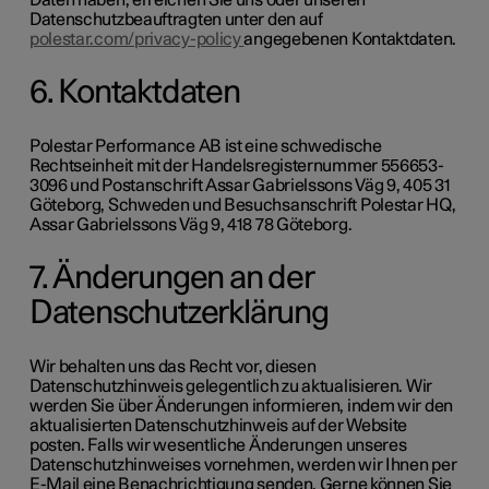
Daten haben, erreichen Sie uns oder unseren
Datenschutzbeauftragten unter den auf
polestar.com/privacy-policy
angegebenen Kontaktdaten.
6. Kontaktdaten
Polestar Performance AB ist eine schwedische
Rechtseinheit mit der Handelsregisternummer 556653-
3096 und Postanschrift Assar Gabrielssons Väg 9, 405 31
Göteborg, Schweden und Besuchsanschrift Polestar HQ,
Assar Gabrielssons Väg 9, 418 78 Göteborg.
7. Änderungen an der
Datenschutzerklärung
Wir behalten uns das Recht vor, diesen
Datenschutzhinweis gelegentlich zu aktualisieren. Wir
werden Sie über Änderungen informieren, indem wir den
aktualisierten Datenschutzhinweis auf der Website
posten. Falls wir wesentliche Änderungen unseres
Datenschutzhinweises vornehmen, werden wir Ihnen per
E-Mail eine Benachrichtigung senden. Gerne können Sie