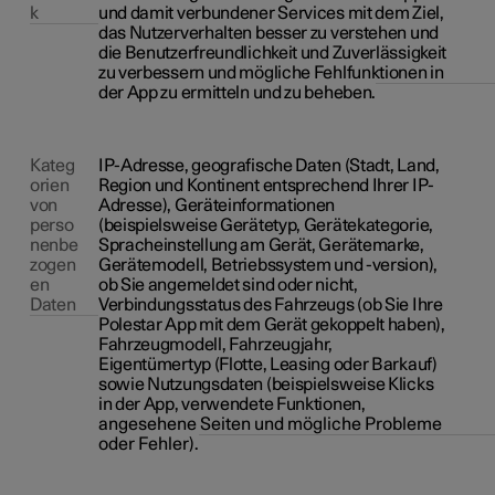
k
und damit verbundener Services mit dem Ziel,
das Nutzerverhalten besser zu verstehen und
die Benutzerfreundlichkeit und Zuverlässigkeit
zu verbessern und mögliche Fehlfunktionen in
der App zu ermitteln und zu beheben.
Kateg
IP-Adresse, geografische Daten (Stadt, Land,
orien
Region und Kontinent entsprechend Ihrer IP-
von
Adresse), Geräteinformationen
perso
(beispielsweise Gerätetyp, Gerätekategorie,
nenbe
Spracheinstellung am Gerät, Gerätemarke,
zogen
Gerätemodell, Betriebssystem und -version),
en
ob Sie angemeldet sind oder nicht,
Daten
Verbindungsstatus des Fahrzeugs (ob Sie Ihre
Polestar App mit dem Gerät gekoppelt haben),
Fahrzeugmodell, Fahrzeugjahr,
Eigentümertyp (Flotte, Leasing oder Barkauf)
sowie Nutzungsdaten (beispielsweise Klicks
in der App, verwendete Funktionen,
angesehene Seiten und mögliche Probleme
oder Fehler).