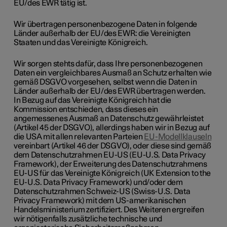
EU/des EWR tätig ist.
Wir übertragen personenbezogene Daten in folgende
Länder außerhalb der EU/des EWR: die Vereinigten
Staaten und das Vereinigte Königreich.
Wir sorgen stehts dafür, dass Ihre personenbezogenen
Daten ein vergleichbares Ausmaß an Schutz erhalten wie
gemäß DSGVO vorgesehen, selbst wenn die Daten in
Länder außerhalb der EU/des EWR übertragen werden.
In Bezug auf das Vereinigte Königreich hat die
Kommission entschieden, dass dieses ein
angemessenes Ausmaß an Datenschutz gewährleistet
(Artikel 45 der DSGVO), allerdings haben wir in Bezug auf
die USA mit allen relevanten Parteien
EU-Modellklauseln
vereinbart (Artikel 46 der DSGVO),
oder diese sind gemäß
dem Datenschutzrahmen EU-US (EU-U.S. Data Privacy
Framework), der Erweiterung des Datenschutzrahmens
EU-US für das Vereinigte Königreich (UK Extension to the
EU-U.S. Data Privacy Framework) und/oder dem
Datenschutzrahmen Schweiz-US (Swiss-U.S. Data
Privacy Framework) mit dem US-amerikanischen
Handelsministerium
zertifiziert. Des Weiteren ergreifen
wir nötigenfalls zusätzliche technische und