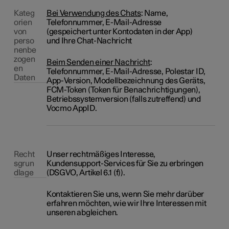
Kateg
Bei Verwendung des Chats
: Name,
orien
Telefonnummer, E-Mail-Adresse
von
(gespeichert unter Kontodaten in der App)
perso
und Ihre Chat-Nachricht
nenbe
zogen
Beim Senden einer Nachricht
:
en
Telefonnummer, E-Mail-Adresse, Polestar ID,
Daten
App-Version, Modellbezeichnung des Geräts,
FCM-Token (Token für Benachrichtigungen),
Betriebssystemversion (falls zutreffend) und
Vocmo AppID.
Recht
Unser rechtmäßiges Interesse,
sgrun
Kundensupport-Services für Sie zu erbringen
dlage
(DSGVO, Artikel 6.1 (f)).
Kontaktieren Sie uns, wenn Sie mehr darüber
erfahren möchten, wie wir Ihre Interessen mit
unseren abgleichen.