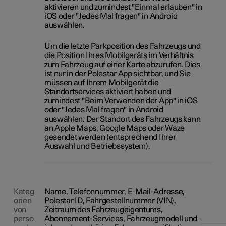
aktivieren und zumindest "Einmal erlauben" in
iOS oder "Jedes Mal fragen" in Android
auswählen.
Um die letzte Parkposition des Fahrzeugs und
die Position Ihres Mobilgeräts im Verhältnis
zum Fahrzeug auf einer Karte abzurufen. Dies
ist nur in der Polestar App sichtbar, und Sie
müssen auf Ihrem Mobilgerät die
Standortservices aktiviert haben und
zumindest "Beim Verwenden der App" in iOS
oder "Jedes Mal fragen" in Android
auswählen. Der Standort des Fahrzeugs kann
an Apple Maps, Google Maps oder Waze
gesendet werden (entsprechend Ihrer
Auswahl und Betriebssystem).
Kateg
Name, Telefonnummer, E-Mail-Adresse,
orien
Polestar ID, Fahrgestellnummer (VIN),
von
Zeitraum des Fahrzeugeigentums,
perso
Abonnement-Services, Fahrzeugmodell und -