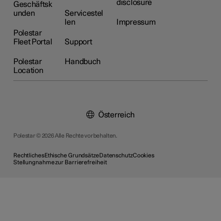
disclosure
Geschäftsk
unden
Servicestel
len
Impressum
Polestar
Fleet Portal
Support
Polestar
Handbuch
Location
Österreich
Polestar © 2026 Alle Rechte vorbehalten.
Rechtliches
Ethische Grundsätze
Datenschutz
Cookies
Stellungnahme zur Barrierefreiheit