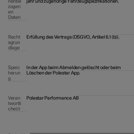
nenbe
jahr und zugehörige Fahrzeugspezifikationen.
zogen
en
Daten
Recht
Erfüllung des Vertrags (DSGVO, Artikel 6.1 (b)).
sgrun
dlage
Speic
In der App beim Abmelden gelöscht oder beim
herun
Löschen der Polestar App.
g
Veran
Polestar Performance AB
twortli
che(r)