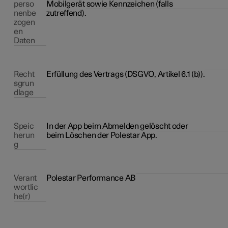
perso
Mobilgerät sowie Kennzeichen (falls
nenbe
zutreffend).
zogen
en
Daten
Recht
Erfüllung des Vertrags (DSGVO, Artikel 6.1 (b)).
sgrun
dlage
Speic
In der App beim Abmelden gelöscht oder
herun
beim Löschen der Polestar App.
g
Verant
Polestar Performance AB
wortlic
he(r)