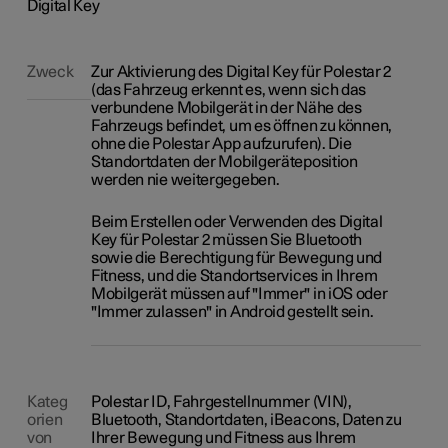
Digital Key
Zweck
Zur Aktivierung des Digital Key für Polestar 2
(das Fahrzeug erkennt es, wenn sich das
verbundene Mobilgerät in der Nähe des
Fahrzeugs befindet, um es öffnen zu können,
ohne die Polestar App aufzurufen). Die
Standortdaten der Mobilgeräteposition
werden nie weitergegeben.
Beim Erstellen oder Verwenden des Digital
Key für Polestar 2 müssen Sie Bluetooth
sowie die Berechtigung für Bewegung und
Fitness, und die Standortservices in Ihrem
Mobilgerät müssen auf "Immer" in iOS oder
"Immer zulassen" in Android gestellt sein.
Kateg
Polestar ID, Fahrgestellnummer (VIN),
orien
Bluetooth, Standortdaten, iBeacons, Daten zu
von
Ihrer Bewegung und Fitness aus Ihrem