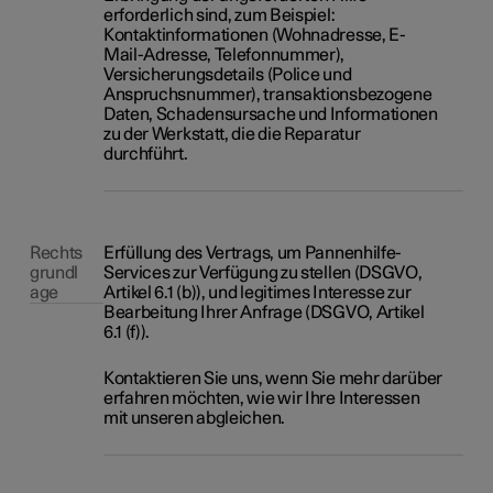
erforderlich sind, zum Beispiel:
Kontaktinformationen (Wohnadresse, E-
Mail-Adresse, Telefonnummer),
Versicherungsdetails (Police und
Anspruchsnummer), transaktionsbezogene
Daten, Schadensursache und Informationen
zu der Werkstatt, die die Reparatur
durchführt.
Rechts
Erfüllung des Vertrags, um Pannenhilfe-
grundl
Services zur Verfügung zu stellen (DSGVO,
age
Artikel 6.1 (b)), und legitimes Interesse zur
Bearbeitung Ihrer Anfrage (DSGVO, Artikel
6.1 (f)).
Kontaktieren Sie uns, wenn Sie mehr darüber
erfahren möchten, wie wir Ihre Interessen
mit unseren abgleichen.