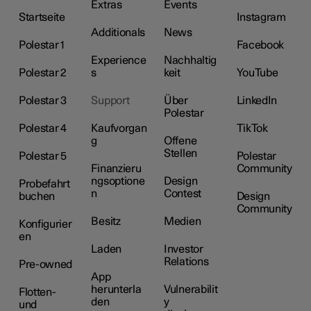
Extras
Events
Startseite
Instagram
Additionals
News
Polestar 1
Facebook
Experience
Nachhaltig
Polestar 2
s
keit
YouTube
Polestar 3
Support
Über
LinkedIn
Polestar
Polestar 4
Kaufvorgan
TikTok
g
Offene
Stellen
Polestar 5
Polestar
Finanzieru
Community
ngsoptione
Design
Probefahrt
n
Contest
buchen
Design
Community
Besitz
Medien
Konfigurier
en
Laden
Investor
Relations
Pre-owned
App
herunterla
Vulnerabilit
Flotten-
den
y
und