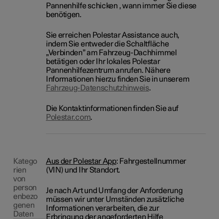
Pannenhilfe schicken , wann immer Sie diese
benötigen.
Sie erreichen Polestar Assistance auch,
indem Sie entweder die Schaltfläche
„Verbinden” am Fahrzeug-Dachhimmel
betätigen oder Ihr lokales Polestar
Pannenhilfezentrum anrufen. Nähere
Informationen hierzu finden Sie in unserem
Fahrzeug-Datenschutzhinweis
.
Die Kontaktinformationen finden Sie auf
Polestar.com
.
Katego
Aus der Polestar App
: Fahrgestellnummer
rien
(VIN) und Ihr Standort.
von
person
Je nach Art und Umfang der Anforderung
enbezo
müssen wir unter Umständen zusätzliche
genen
Informationen verarbeiten, die zur
Daten
Erbringung der angeforderten Hilfe