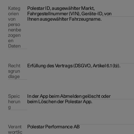
Kateg
Polestar ID, ausgewählter Markt,
orien
Fahrgestellnummer (VIN), Geräte-ID, von
von
Ihnen ausgewählter Fahrzeugname.
perso
nenbe
zogen
en
Daten
Recht
Erfüllung des Vertrags (DSGVO, Artikel 6.1 (b)).
sgrun
dlage
Speic
In der App beim Abmelden gelöscht oder
herun
beim Löschen der Polestar App.
g
Verant
Polestar Performance AB
wortlic