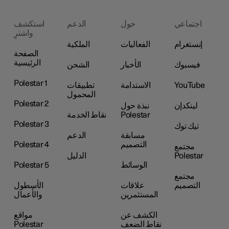
اجتماعي
حول
الدعم
استكشف
واشترِ
إنستغرام
الفعاليات
الملكية
الصفحة
الرئيسية
فيسبوك
الأخبار
الشحن
Polestar 1
YouTube
الاستدامة
تطبيقات
المحمول
Polestar 2
لينكدإن
نبذة حول
Polestar
نقاط الخدمة
Polestar 3
تيك توك
مسابقة
الدعم
التصميم
Polestar 4
مجتمع
Polestar
الدليل
الوسائط
Polestar 5
مجتمع
التصميم
علاقات
الأسطول
المستثمرين
والأعمال
الكشف عن
مواقع
نقاط الضعف
Polestar