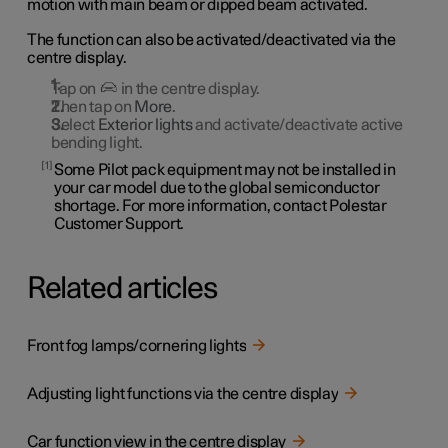
motion with main beam or dipped beam activated.
The function can also be activated/deactivated via the
centre display.
Tap on
in the centre display.
Then tap on
More
.
Select
Exterior lights
and activate/deactivate active
bending light.
1
Some Pilot pack equipment may not be installed in
your car model due to the global semiconductor
shortage. For more information, contact Polestar
Customer Support.
Related articles
Front fog lamps/cornering lights
Adjusting light functions via the centre display
Car function view in the centre display