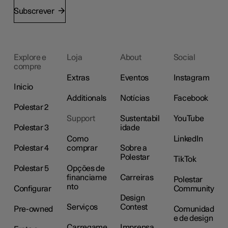
Subscrever
Explore e
Loja
About
Social
compre
Extras
Eventos
Instagram
Inicio
Additionals
Notícias
Facebook
Polestar 2
Support
Sustentabil
YouTube
Polestar 3
idade
Como
LinkedIn
Polestar 4
comprar
Sobre a
Polestar
TikTok
Polestar 5
Opções de
financiame
Carreiras
Polestar
nto
Configurar
Community
Design
Serviços
Contest
Pre-owned
Comunidad
e de design
Carregame
Imprensa