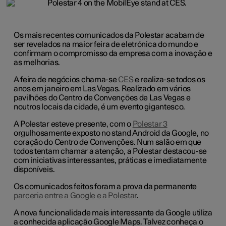
Os mais recentes comunicados da Polestar acabam de
ser revelados na maior feira de eletrónica do mundo e
confirmam o compromisso da empresa com a inovação e
as melhorias.
A feira de negócios chama-se
CES
e realiza-se todos os
anos em janeiro em Las Vegas. Realizado em vários
pavilhões do Centro de Convenções de Las Vegas e
noutros locais da cidade, é um evento gigantesco.
A Polestar esteve presente, com o
Polestar 3
orgulhosamente exposto no stand Android da Google, no
coração do Centro de Convenções. Num salão em que
todos tentam chamar a atenção, a Polestar destacou-se
com iniciativas interessantes, práticas e imediatamente
disponíveis.
Os comunicados feitos foram a prova da permanente
parceria entre a Google e a Polestar
.
A nova funcionalidade mais interessante da Google utiliza
a conhecida aplicação Google Maps. Talvez conheça o