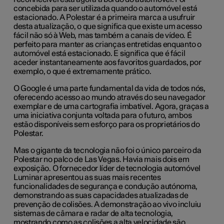
concebida para ser utilizada quando o automóvel está
estacionado. A Polestar é a primeira marca a usufruir
desta atualização, o que significa que existe um acesso
fácil não só à Web, mas também a canais de vídeo. É
perfeito para manter as crianças entretidas enquanto o
automóvel está estacionado. E significa que é fácil
aceder instantaneamente aos favoritos guardados, por
exemplo, o que é extremamente prático.
O Google é uma parte fundamental da vida de todos nós,
oferecendo acesso ao mundo através do seu navegador
exemplar e de uma cartografia imbatível. Agora, graças a
uma iniciativa conjunta voltada para o futuro, ambos
estão disponíveis sem esforço para os proprietários do
Polestar.
Mas o gigante da tecnologia não foi o único parceiro da
Polestar no palco de Las Vegas. Havia mais dois em
exposição. O fornecedor líder de tecnologia automóvel
Luminar apresentou as suas mais recentes
funcionalidades de segurança e condução autónoma,
demonstrando as suas capacidades atualizadas de
prevenção de colisões. A demonstração ao vivo incluiu
sistemas de câmara e radar de alta tecnologia,
mostrando como as colisões a alta velocidade são