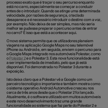
processo exato que é traçar o seu percurso enquanto
está no carro, especialmente se começar a conduzir
antes de o introduzir. Quando se atinge uma determinada
velocidade, por razões de segurança, o teclado
desaparece e é necessário introduzir o destino com a voz,
por exemplo. Não deixa de ser simples, mas não seria
melhor se pudesse preparar o percurso antes de entrar
no carro? É isso que está a acontecer aqui.
O novo sistema permite que os utilizadores planeiem
viagens na aplicação Google Maps no seu telemóvel
iPhone ou Android e, em seguida, enviem o percurso para
o Google Maps integrado nos automóveis Polestar, como
o
Polestar 2
e o Polestar 3. Esta nova funcionalidade está
a ser implementada de imediato, pelo que já está
disponível. Foi demonstrada no Polestar 3 durante a
exposição.
Isto deixa claro que a Polestar vê a Google como um
parceiro tecnológico importante e também mostra como
o sistema operativo Android Automotive cresceu nos
cerca de três anos desde que o Polestar 2 foi lançado.
Atualmente, é o software utilizado em muitos automóveis
e este novo desenvolvimento traz uma grande
funcionalidade ao sistema que faz parte do Polestar 2 e