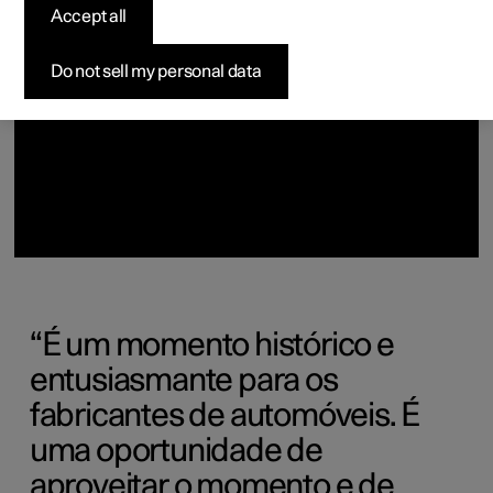
Accept all
Configurar
Configurar
Configurar
Configurar
Comprar Polestar 4
Opções de financiamento
Subscrever a newsletter
Do not sell my personal data
É um momento histórico e
entusiasmante para os
fabricantes de automóveis. É
uma oportunidade de
aproveitar o momento e de