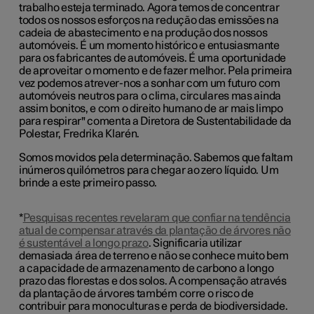
trabalho esteja terminado. Agora temos de concentrar
todos os nossos esforços na redução das emissões na
cadeia de abastecimento e na produção dos nossos
automóveis. É um momento histórico e entusiasmante
para os fabricantes de automóveis. É uma oportunidade
de aproveitar o momento e de fazer melhor. Pela primeira
vez podemos atrever-nos a sonhar com um futuro com
automóveis neutros para o clima, circulares mas ainda
assim bonitos, e com o direito humano de ar mais limpo
para respirar" comenta a Diretora de Sustentabilidade da
Polestar, Fredrika Klarén.
Somos movidos pela determinação. Sabemos que faltam
inúmeros quilómetros para chegar ao zero líquido. Um
brinde a este primeiro passo.
*
Pesquisas recentes revelaram que confiar na tendência
atual de compensar através da plantação de árvores não
é sustentável a longo prazo
. Significaria utilizar
demasiada área de terreno e não se conhece muito bem
a capacidade de armazenamento de carbono a longo
prazo das florestas e dos solos. A compensação através
da plantação de árvores também corre o risco de
contribuir para monoculturas e perda de biodiversidade.