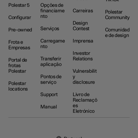
Polestar 5
Opções de
financiame
Carreiras
Polestar
nto
Configurar
Community
Design
Serviços
Contest
Pre-owned
Comunidad
e de design
Carregame
Imprensa
Frota e
nto
Empresas
Investor
Transferir
Relations
Portal de
aplicação
frotas
Polestar
Vulnerabilit
Pontos de
y
serviço
disclosure
Polestar
locations
Support
Livro de
Reclamaçõ
es
Manual
Eletrónico