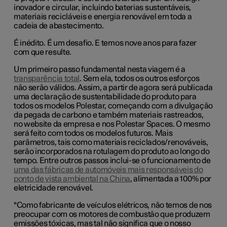
inovador e circular, incluindo baterias sustentáveis,
materiais recicláveis e energia renovável em toda a
cadeia de abastecimento.
É inédito. É um desafio. E temos nove anos para fazer
com que resulte.
Um primeiro passo fundamental nesta viagem é a
transparência total
. Sem ela, todos os outros esforços
não serão válidos. Assim, a partir de agora será publicada
uma declaração de sustentabilidade do produto para
todos os modelos Polestar, começando com a divulgação
da pegada de carbono e também materiais rastreados,
no website da empresa e nos Polestar Spaces. O mesmo
será feito com todos os modelos futuros. Mais
parâmetros, tais como materiais reciclados/renováveis,
serão incorporados na rotulagem do produto ao longo do
tempo. Entre outros passos inclui-se o
funcionamento de
uma das fábricas de automóveis mais responsáveis do
ponto de vista ambiental na China
,
alimentada a 100% por
eletricidade renovável.
"Como fabricante de veículos elétricos, não temos de nos
preocupar com os motores de combustão que produzem
emissões tóxicas, mas tal não significa que o nosso