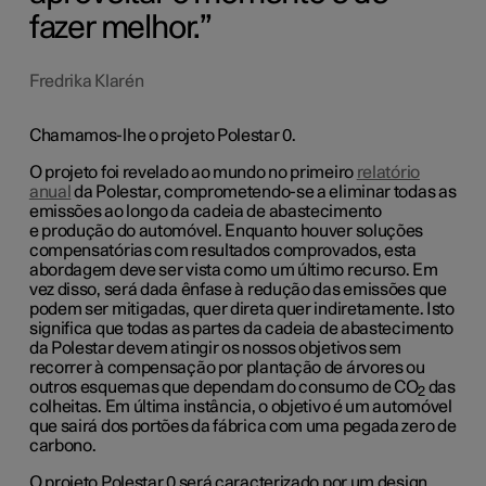
fazer melhor.
Fredrika Klarén
Chamamos-lhe o projeto Polestar 0.
O projeto foi revelado ao mundo no primeiro
relatório
anual
da Polestar, comprometendo-se a eliminar todas as
emissões ao longo da cadeia de abastecimento
e produção do automóvel. Enquanto houver soluções
compensatórias com resultados comprovados, esta
abordagem deve ser vista como um último recurso. Em
vez disso, será dada ênfase à redução das emissões que
podem ser mitigadas, quer direta quer indiretamente.
Isto
significa que todas as partes da cadeia de abastecimento
da Polestar devem atingir os nossos objetivos sem
recorrer à compensação por plantação de árvores ou
outros esquemas que dependam do consumo de CO
das
2
colheitas.
Em última instância, o objetivo é um automóvel
que sairá dos portões da fábrica com uma pegada zero de
carbono.
O projeto Polestar 0 será caracterizado por um design