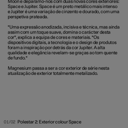
Moon e deparamo-nos com duas novas cores exteriores:
Space e Jupiter. Space é um preto metálico mais intenso
e Jupiter é uma variação de cinzento e dourado, com uma
perspetiva prateada.
"Uma expressão anodizada, incisiva e técnica, mas ainda
assim com um toque suave, domina o carácter desta
cor", explica a equipa de cores e materiais. "Os
dispositivos digitais, a tecnologia e o design de produtos
foram a inspiração por detrás da cor Jupiter. A alta
qualidade e elegância revelam-se graças ao tom quente
de fundo."
Magnesium passa a ser a cor exterior de série nesta
atualização de exterior totalmente metalizado.
01/02
Polestar 2: Exterior colour Space