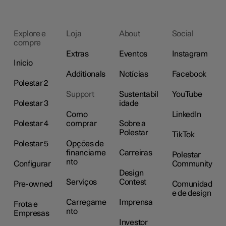
Explore e
Loja
About
Social
compre
Extras
Eventos
Instagram
Inicio
Additionals
Notícias
Facebook
Polestar 2
Support
Sustentabil
YouTube
Polestar 3
idade
Como
LinkedIn
Polestar 4
comprar
Sobre a
Polestar
TikTok
Polestar 5
Opções de
financiame
Carreiras
Polestar
nto
Configurar
Community
Design
Serviços
Contest
Pre-owned
Comunidad
e de design
Carregame
Imprensa
Frota e
nto
Empresas
Investor