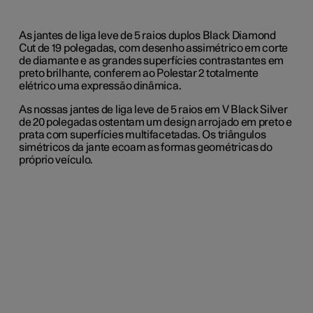
As jantes de liga leve de 5 raios duplos Black Diamond
Cut de 19 polegadas, com desenho assimétrico em corte
de diamante e as grandes superfícies contrastantes em
preto brilhante, conferem ao Polestar 2 totalmente
elétrico uma expressão dinâmica.
As nossas jantes de liga leve de 5 raios em V Black Silver
de 20 polegadas ostentam um design arrojado em preto e
prata com superfícies multifacetadas. Os triângulos
simétricos da jante ecoam as formas geométricas do
próprio veículo.