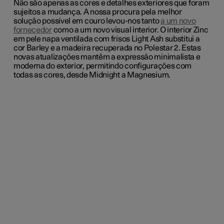
Não são apenas as cores e detalhes exteriores que foram
sujeitos a mudança. A nossa procura pela melhor
solução possível em couro levou-nos tanto
a um novo
fornecedor
como a um novo visual interior. O interior Zinc
em pele napa ventilada com frisos Light Ash substitui a
cor Barley e a madeira recuperada no Polestar 2. Estas
novas atualizações mantêm a expressão minimalista e
moderna do exterior, permitindo configurações com
todas as cores, desde Midnight a Magnesium.