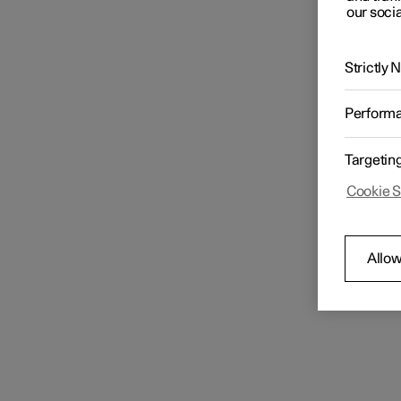
our socia
Strictly
Perform
Targetin
Cookie S
Allow