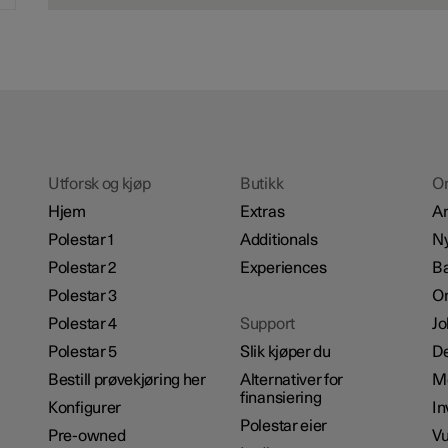
Utforsk og kjøp
Butikk
O
Hjem
Extras
A
Polestar 1
Additionals
Ny
Polestar 2
Experiences
Bæ
Polestar 3
Om
Polestar 4
Support
Jo
Polestar 5
Slik kjøper du
De
Bestill prøvekjøring her
Alternativer for
M
finansiering
Konfigurer
In
Polestar eier
Pre-owned
Vu