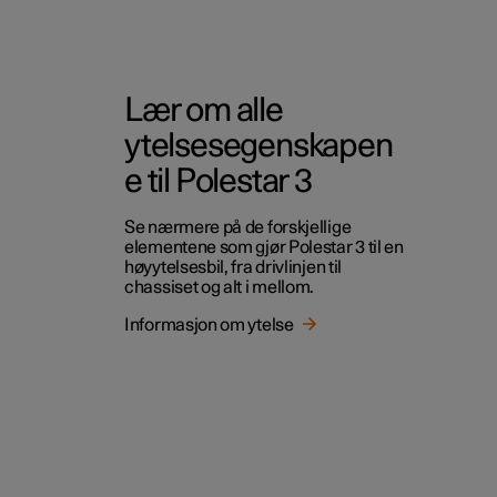
Lær om alle
ytelsesegenskapen
e til Polestar 3
Se nærmere på de forskjellige
elementene som gjør Polestar 3 til en
høyytelsesbil, fra drivlinjen til
chassiset og alt i mellom.
Informasjon om ytelse