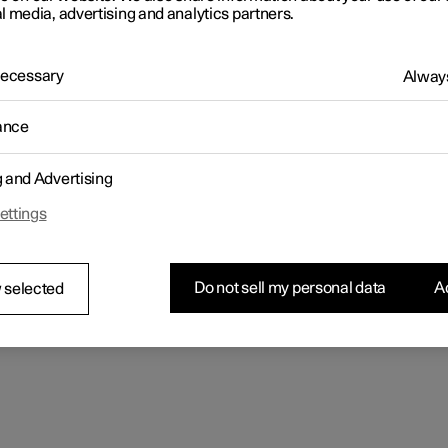
l media, advertising and analytics partners.
 Necessary
Always
ance
g and Advertising
ettings
Do not sell my personal data
Ac
 selected