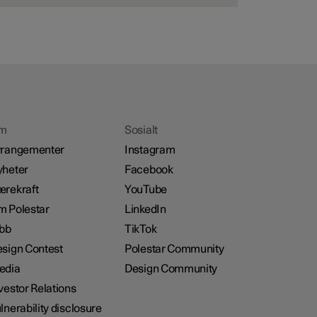
m
Sosialt
rrangementer
Instagram
heter
Facebook
rekraft
YouTube
 Polestar
LinkedIn
bb
TikTok
sign Contest
Polestar Community
edia
Design Community
vestor Relations
lnerability disclosure