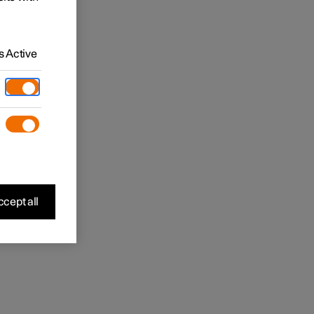
 Active
cept all