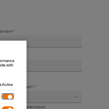
ternavn
*
elefonnummer
 firmabiler
rformance
site with
+ 47
er du
XXXXXXXXXXX
ringsalternativer
 Active
ler du er interessert i
*
 kan velge flere alternativer