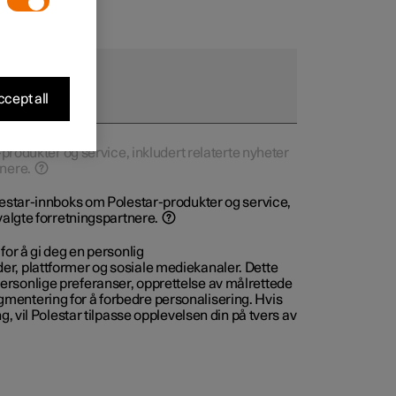
cept all
-produkter og service, inkludert relaterte nyheter
tnere.
lestar-innboks om Polestar-produkter og service,
valgte forretningspartnere.
for å gi deg en personlig
r, plattformer og sosiale mediekanaler. Dette
rsonlige preferanser, opprettelse av målrettede
mentering for å forbedre personalisering. Hvis
g, vil Polestar tilpasse opplevelsen din på tvers av