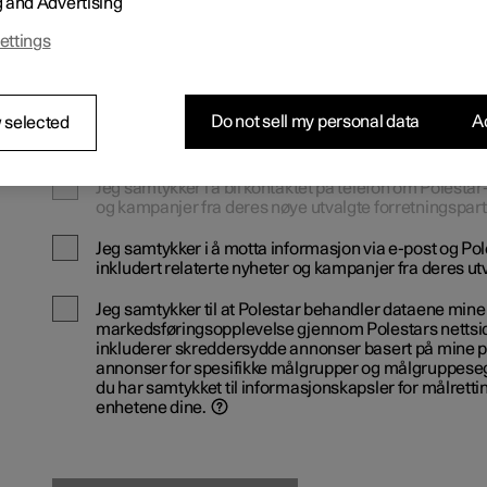
g and Advertising
ettings
Informasjon om innbyttebil
Do not sell my personal data
Ac
 selected
Jeg samtykker i å bli kontaktet på telefon om Polestar
og kampanjer fra deres nøye utvalgte forretningspar
Jeg samtykker i å motta informasjon via e-post og Po
inkludert relaterte nyheter og kampanjer fra deres ut
Jeg samtykker til at Polestar behandler dataene mine 
markedsføringsopplevelse gjennom Polestars nettside
inkluderer skreddersydde annonser basert på mine pe
annonser for spesifikke målgrupper og målgruppeseg
du har samtykket til informasjonskapsler for målrettin
enhetene dine.