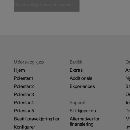
Du kan velge flere alternativer
Utforsk og kjøp
Butikk
O
Hjem
Extras
A
Polestar 1
Additionals
Ny
Polestar 2
Experiences
Bæ
Polestar 3
Om
Polestar 4
Support
Jo
Polestar 5
Slik kjøper du
De
Bestill prøvekjøring her
Alternativer for
M
finansiering
Konfigurer
In