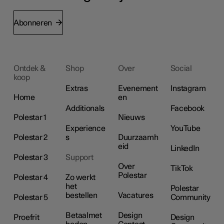
Abonneren
Ontdek &
Shop
Over
Social
koop
Extras
Evenement
Instagram
Home
en
Additionals
Facebook
Polestar 1
Nieuws
Experience
YouTube
Polestar 2
s
Duurzaamh
eid
LinkedIn
Polestar 3
Support
Over
TikTok
Polestar
Polestar 4
Zo werkt
het
Polestar
bestellen
Vacatures
Polestar 5
Community
Betaalmet
Design
Proefrit
Design