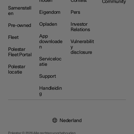
hoden
Contest
Community
Samenstell
Eigendom
Pers
en
Opladen
Investor
Pre-owned
Relations
App
Fleet
downloade
Vulnerabilit
n
y
Polestar
disclosure
Fleet Portal
Serviceloc
atie
Polestar
locatie
Support
Handleidin
g
Nederland
Polestar © 2026 Alle rechten voorbehouden