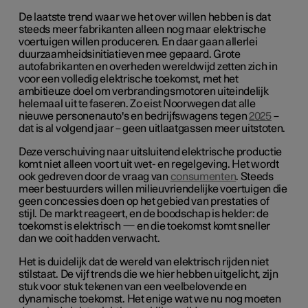
De laatste trend waar we het over willen hebben is dat
steeds meer fabrikanten alleen nog maar elektrische
voertuigen willen produceren. En daar gaan allerlei
duurzaamheidsinitiatieven mee gepaard. Grote
autofabrikanten en overheden wereldwijd zetten zich in
voor een volledig elektrische toekomst, met het
ambitieuze doel om verbrandingsmotoren uiteindelijk
helemaal uit te faseren. Zo eist Noorwegen dat alle
nieuwe personenauto's en bedrijfswagens tegen
2025
–
dat is al volgend jaar – geen uitlaatgassen meer uitstoten.
Deze verschuiving naar uitsluitend elektrische productie
komt niet alleen voort uit wet- en regelgeving. Het wordt
ook gedreven door de vraag van
consumenten
. Steeds
meer bestuurders willen milieuvriendelijke voertuigen die
geen concessies doen op het gebied van prestaties of
stijl. De markt reageert, en de boodschap is helder: de
toekomst is elektrisch — en die toekomst komt sneller
dan we ooit hadden verwacht.
Het is duidelijk dat de wereld van elektrisch rijden niet
stilstaat. De vijf trends die we hier hebben uitgelicht, zijn
stuk voor stuk tekenen van een veelbelovende en
dynamische toekomst. Het enige wat we nu nog moeten