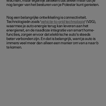
wachten, maar eigenlijk betekent dat alleen maar dat je
nog langer van het besturen van je Polestar kunt genieten.
Nog een belangrijke ontwikkeling is connectiviteit.
Technologieën zoals '
vehicle-to-grid technologie
' (V2G),
waarmee je auto energie terug kan leveren aan het
energienet, en de naadloze integratie van smart home-
functies, zorgen ervoor dat elektrische auto’s steeds
beter verbonden zijn. En dat is belangrijk, want je auto is
immers veel meer dan alleen een manier om van a naar b
te komen.