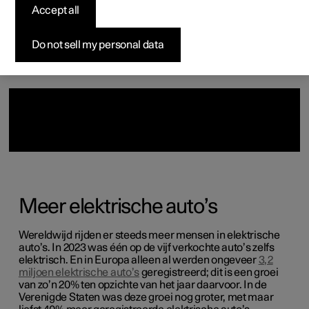
Accept all
Pre-owned Polestar 2
Samenstellen
Preview evenement
Samenstellen
Zo werkt het bestellen
Aanmelden voor nieuwsbrief
Subscription
Pre-owned Polestar 3
Offerte aanvragen
Tijdelijk voordeel
Financieringsopties
Evenementen
Do not sell my personal data
Meer elektrische auto’s
Wereldwijd rijden er steeds meer mensen in elektrische
auto’s. In 2023 was één op de vijf verkochte auto’s zelfs
elektrisch. En in Europa alleen al werden ongeveer
3,2
miljoen elektrische auto’s
geregistreerd; dit is een groei
van zo’n 20% ten opzichte van het jaar daarvoor. In de
Verenigde Staten was deze groei nog groter, met maar