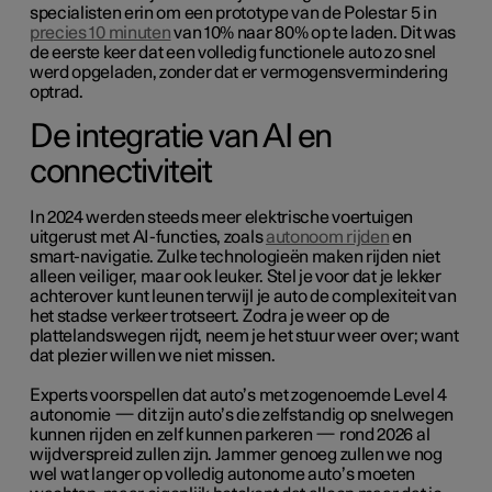
specialisten erin om een prototype van de Polestar 5 in
precies 10 minuten
van 10% naar 80% op te laden. Dit was
de eerste keer dat een volledig functionele auto zo snel
werd opgeladen, zonder dat er vermogensvermindering
optrad.
De integratie van AI en
connectiviteit
In 2024 werden steeds meer elektrische voertuigen
uitgerust met AI-functies, zoals
autonoom rijden
en
smart-navigatie. Zulke technologieën maken rijden niet
alleen veiliger, maar ook leuker. Stel je voor dat je lekker
achterover kunt leunen terwijl je auto de complexiteit van
het stadse verkeer trotseert. Zodra je weer op de
plattelandswegen rijdt, neem je het stuur weer over; want
dat plezier willen we niet missen.
Experts voorspellen dat auto’s met zogenoemde Level 4
autonomie — dit zijn auto’s die zelfstandig op snelwegen
kunnen rijden en zelf kunnen parkeren — rond 2026 al
wijdverspreid zullen zijn. Jammer genoeg zullen we nog
wel wat langer op volledig autonome auto’s moeten