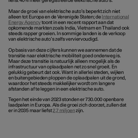
liefst 40% meer geregistreerde elektrische auto’s.
Maar de groei van elektrische auto’s beperkt zich niet
alleen tot Europa en de Verenigde Staten; de
International
Energy Agency
toont in een recent rapport aan dat
opkomende markten zoals India, Vietnam en Thailand ook
steeds rapper groeien. In sommige landen is de verkoop
van elektrische auto’s zelfs verviervoudigd.
Op basis van deze cijfers kunnen we aannemen dat de
transitie naar elektrische mobiliteit goed onderweg is.
Maar deze transitie is natuurlijk alleen mogelijk als de
infrastructuur van oplaadpalen net zo snel groeit. En
gelukkig gebeurt dat ook. Want in allerlei steden, wijken
en buitengebieden ploppen de oplaadpalen uit de grond,
waardoor het steeds makkelijker wordt om langere
afstanden af te leggen in een elektrische auto.
Tegen het einde van 2023 stonden er 730.000 openbare
laadpalen in Europa. Als die groei zich doorzet, zullen dat
er in 2035 maar liefst
2,7 miljoen
zijn.