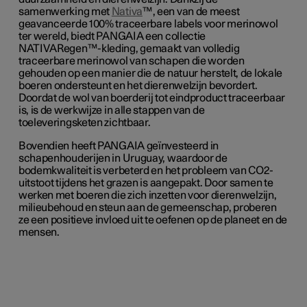
samenwerking met
Nativa
™, een van de meest
geavanceerde 100% traceerbare labels voor merinowol
ter wereld, biedt PANGAIA een collectie
NATIVARegen™-kleding, gemaakt van volledig
traceerbare merinowol van schapen die worden
gehouden op een manier die de natuur herstelt, de lokale
boeren ondersteunt en het dierenwelzijn bevordert.
Doordat de wol van boerderij tot eindproduct traceerbaar
is, is de werkwijze in alle stappen van de
toeleveringsketen zichtbaar.
Bovendien heeft PANGAIA geïnvesteerd in
schapenhouderijen in Uruguay, waardoor de
bodemkwaliteit is verbeterd en het probleem van CO2-
uitstoot tijdens het grazen is aangepakt. Door samen te
werken met boeren die zich inzetten voor dierenwelzijn,
milieubehoud en steun aan de gemeenschap, proberen
ze een positieve invloed uit te oefenen op de planeet en de
mensen.