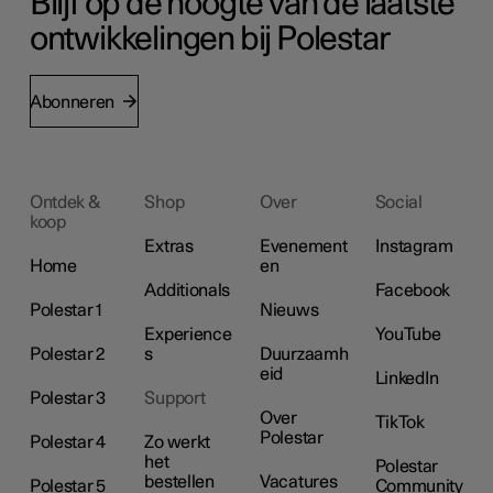
Blijf op de hoogte van de laatste
ontwikkelingen bij Polestar
Abonneren
Ontdek &
Shop
Over
Social
koop
Extras
Evenement
Instagram
Home
en
Additionals
Facebook
Polestar 1
Nieuws
Experience
YouTube
Polestar 2
s
Duurzaamh
eid
LinkedIn
Polestar 3
Support
Over
TikTok
Polestar
Polestar 4
Zo werkt
het
Polestar
bestellen
Vacatures
Polestar 5
Community