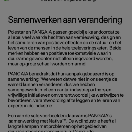
Samenwerken aan verandering
Polestar en PANGAIA passen goed bij elkaar doordat ze
allebei veel waarde hechten aan vernieuwing, design en
het stimuleren van positieve effecten op de natuur en het
leven van de mensen in de hele toeleveringsketen. Beide
merken hebben een positieve toekomstvisie waarin
duurzame gewoonten niet alleen ingevoerd worden,
maar op grote schaal worden omarmd.
PANGAIA benadrukt dat hun aanpak gebaseerd is op
samenwerking: "We weten dat we niet in ons eentje de
wereld kunnen veranderen, dus we hebben
samengewerkt met een aantal industriepartners en
vrijwillige initiatieven om verantwoordelijke werkwijzen te
bevorderen, verantwoording af te leggen en te leren van
experts in de industrie.
Een van de vele voorbeelden daarvan is PANGAIA's
samenwerking met Nativa™. De wolindustrie heeft al
lang te kampen met problemen op het gebied van
duurzaamheid en dierenwelzijn. Dankzij de