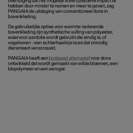
overtuiging dat het mogelijk is een positieve impact te
hebben door minder te nemen en meer te geven, zag
PANGAIA de uitdaging van conventioneel dons in
bovenkleding.
De gebruikelijke opties voor warmte-isolerende
bovenkleding zijn synthetische vulling van polyester,
waarvoor aardolie wordt gebruikt die eindig is, of
vogelveren - een achterhaald proces dat onnodig
dierenleed veroorzaakt.
PANGAIA heeft een
biobased alternatief
voor dons
ontwikkeld dat wordt gemaakt van wilde bloemen, een
biopolymeer en een aerogel.