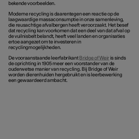
bekende voorbeelden.
Moderne recycling is daarentegen een reactie op de
laagwaardige massaconsumptie in onze samenleving,
die reusachtige afvalbergen heeft veroorzaakt. Het besef
dat recycling kan voorkomen dat een deel van dat afval op
de vuilnisbelt belandt, heeft veel landen en organisaties
ertoe aangezet om te investeren in
recyclingmogelijkheden.
De vooraanstaande leerfabrikant
Bridge of Weir
is sinds
de oprichting in 1905 meer een voorstander van de
ouderwetse manier van recycling. Bij Bridge of Weir
worden dierenhuiden hergebruikt en is leerbewerking
een gewaardeerd ambacht.