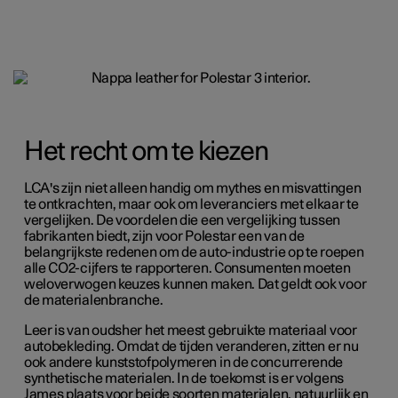
Het recht om te kiezen
LCA's zijn niet alleen handig om mythes en misvattingen
te ontkrachten, maar ook om leveranciers met elkaar te
vergelijken. De voordelen die een vergelijking tussen
fabrikanten biedt, zijn voor Polestar een van de
belangrijkste redenen om de auto-industrie op te roepen
alle CO2-cijfers te rapporteren. Consumenten moeten
weloverwogen keuzes kunnen maken. Dat geldt ook voor
de materialenbranche.
Leer is van oudsher het meest gebruikte materiaal voor
autobekleding. Omdat de tijden veranderen, zitten er nu
ook andere kunststofpolymeren in de concurrerende
synthetische materialen. In de toekomst is er volgens
James plaats voor beide soorten materialen, natuurlijk en