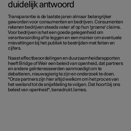
duidelijk antwoord
Transparantie is de laatste jaren almaar belangrijker
geworden voor consumenten en bedrijven. Consumenten
rekenen bedrijven steeds vaker af op hun 'groene' claims.
Voor bedrijven is het een goede gelegenheid om
verantwoording af te leggen en een manier om eventuele
misvattingen bij het publiek te bestrijden met feiten en
cijfers.
Naast effectbeoordelingen en duurzaamheidsrapporten
heeft Bridge of Weir een beleid van openheid, dat partners
en andere geïnteresseerden aanmoedigt om te
debatteren, nieuwsgierig te zijn en onderzoek te doen.
"Onze partners zijn hier altijd welkom om het proces van
het weiland tot de snijafdeling te volgen. Dat hoort bij ons
beleid van openheid", benadrukt James.