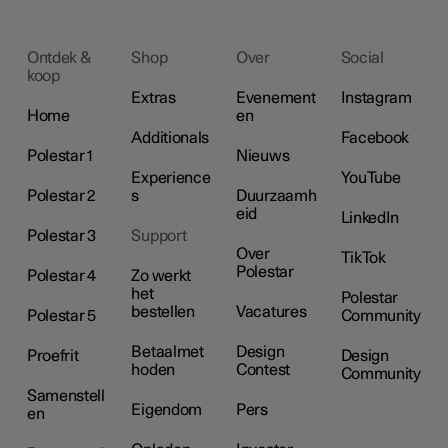
Ontdek &
Shop
Over
Social
koop
Extras
Evenement
Instagram
Home
en
Additionals
Facebook
Polestar 1
Nieuws
Experience
YouTube
Polestar 2
s
Duurzaamh
eid
LinkedIn
Polestar 3
Support
Over
TikTok
Polestar
Polestar 4
Zo werkt
het
Polestar
bestellen
Vacatures
Polestar 5
Community
Betaalmet
Design
Proefrit
Design
hoden
Contest
Community
Samenstell
Eigendom
Pers
en