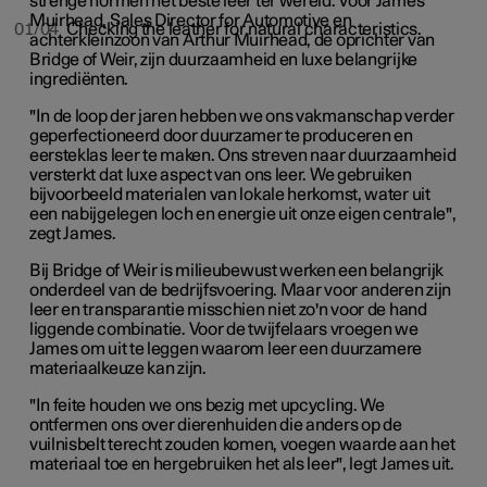
strenge normen het beste leer ter wereld. Voor James
Muirhead, Sales Director for Automotive en
01/04
Checking the leather for natural characteristics.
achterkleinzoon van Arthur Muirhead, de oprichter van
Bridge of Weir, zijn duurzaamheid en luxe belangrijke
ingrediënten.
"In de loop der jaren hebben we ons vakmanschap verder
geperfectioneerd door duurzamer te produceren en
eersteklas leer te maken. Ons streven naar duurzaamheid
versterkt dat luxe aspect van ons leer. We gebruiken
bijvoorbeeld materialen van lokale herkomst, water uit
een nabijgelegen loch en energie uit onze eigen centrale",
zegt James.
Bij Bridge of Weir is milieubewust werken een belangrijk
onderdeel van de bedrijfsvoering. Maar voor anderen zijn
leer en transparantie misschien niet zo'n voor de hand
liggende combinatie. Voor de twijfelaars vroegen we
James om uit te leggen waarom leer een duurzamere
materiaalkeuze kan zijn.
"In feite houden we ons bezig met upcycling. We
ontfermen ons over dierenhuiden die anders op de
vuilnisbelt terecht zouden komen, voegen waarde aan het
materiaal toe en hergebruiken het als leer", legt James uit.