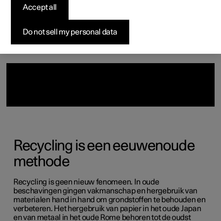
Accept all
Pre-owned Polestar 2
Samenstellen
Preview evenement
Samenstellen
Zo werkt het bestellen
Aanmelden voor nieuwsbrief
Subscription
Pre-owned Polestar 3
Offerte aanvragen
Tijdelijk voordeel
Financieringsopties
Evenementen
Do not sell my personal data
Recycling is een eeuwenoude
methode
Recycling is geen nieuw fenomeen. In oude
beschavingen gingen vakmanschap en hergebruik van
materialen hand in hand om grondstoffen te behouden en
verbeteren. Het hergebruik van papier in het oude Japan
en van metaal in het oude Rome behoren tot de oudst