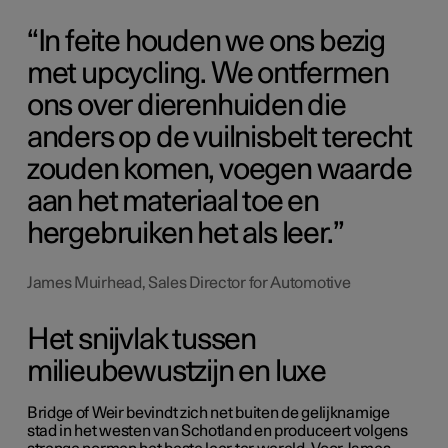
In feite houden we ons bezig
met upcycling. We ontfermen
ons over dierenhuiden die
anders op de vuilnisbelt terecht
zouden komen, voegen waarde
aan het materiaal toe en
hergebruiken het als leer.
James Muirhead, Sales Director for Automotive
Het snijvlak tussen
milieubewustzijn en luxe
Bridge of Weir bevindt zich net buiten de gelijknamige
stad in het westen van Schotland en produceert volgens