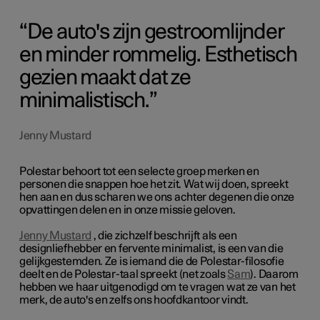
De auto's zijn gestroomlijnder
en minder rommelig. Esthetisch
gezien maakt dat ze
minimalistisch.
Jenny Mustard
Polestar behoort tot een selecte groep merken en
personen die snappen hoe het zit. Wat wij doen, spreekt
hen aan en dus scharen we ons achter degenen die onze
opvattingen delen en in onze missie geloven.
Jenny Mustard
, die zichzelf beschrijft als een
designliefhebber en fervente minimalist, is een van die
gelijkgestemden. Ze is iemand die de Polestar-filosofie
deelt en de Polestar-taal spreekt (net zoals
Sam
). Daarom
hebben we haar uitgenodigd om te vragen wat ze van het
merk, de auto's en zelfs ons hoofdkantoor vindt.