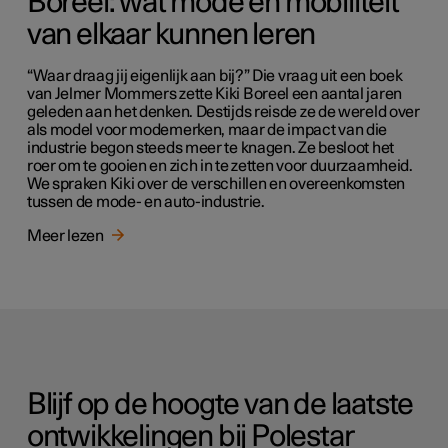
Boreel: wat mode en mobiliteit
van elkaar kunnen leren
“Waar draag jij eigenlijk aan bij?” Die vraag uit een boek
van Jelmer Mommers zette Kiki Boreel een aantal jaren
geleden aan het denken. Destijds reisde ze de wereld over
als model voor modemerken, maar de impact van die
industrie begon steeds meer te knagen. Ze besloot het
roer om te gooien en zich in te zetten voor duurzaamheid.
We spraken Kiki over de verschillen en overeenkomsten
tussen de mode- en auto-industrie.
Meer lezen
Blijf op de hoogte van de laatste
ontwikkelingen bij Polestar