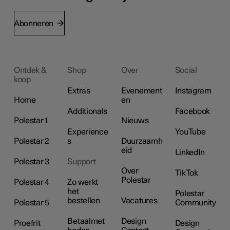
Abonneren
Ontdek &
Shop
Over
Social
koop
Extras
Evenement
Instagram
Home
en
Additionals
Facebook
Polestar 1
Nieuws
Experience
YouTube
Polestar 2
s
Duurzaamh
eid
LinkedIn
Polestar 3
Support
Over
TikTok
Polestar
Polestar 4
Zo werkt
het
Polestar
bestellen
Vacatures
Polestar 5
Community
Betaalmet
Design
Proefrit
Design