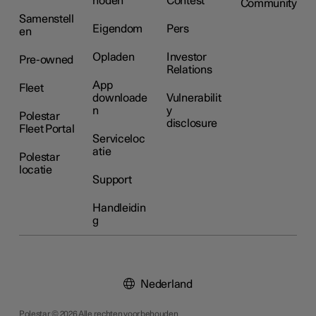
hoden
Contest
Community
Samenstell
Eigendom
Pers
en
Opladen
Investor
Pre-owned
Relations
App
Fleet
downloade
Vulnerabilit
n
y
Polestar
disclosure
Fleet Portal
Serviceloc
atie
Polestar
locatie
Support
Handleidin
g
Nederland
Polestar © 2026 Alle rechten voorbehouden