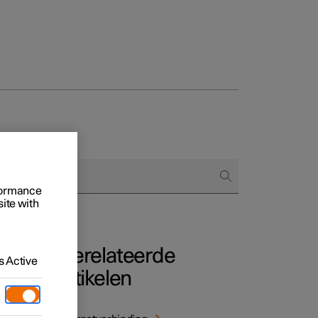
 het bestellen
rformance
ringsopties
site with
Gerelateerde
 Active
artikelen