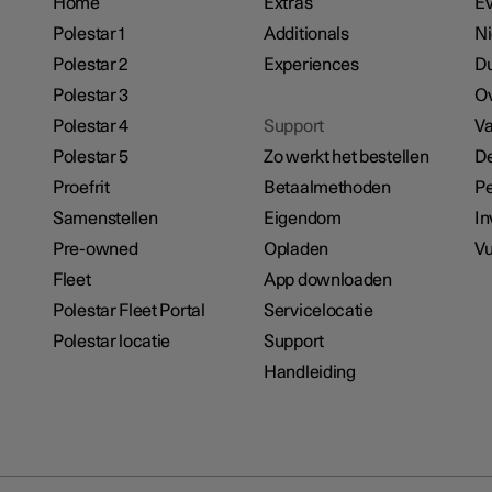
Home
Extras
E
Polestar 1
Additionals
N
Polestar 2
Experiences
D
Polestar 3
Ov
Polestar 4
Support
Va
Polestar 5
Zo werkt het bestellen
De
Proefrit
Betaalmethoden
Pe
Samenstellen
Eigendom
In
Pre-owned
Opladen
Vu
Fleet
App downloaden
Polestar Fleet Portal
Servicelocatie
Polestar locatie
Support
Handleiding