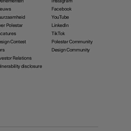
venementen
Instagram
ieuws
Facebook
uurzaamheid
YouTube
er Polestar
LinkedIn
catures
TikTok
sign Contest
Polestar Community
rs
Design Community
vestor Relations
lnerability disclosure