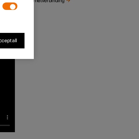
Internetverbinding
line
cept all