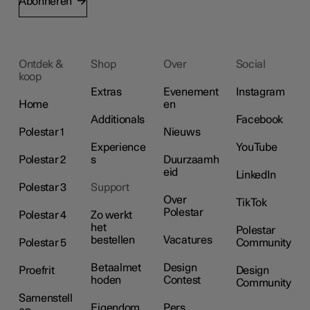
Abonneren
Ontdek &
Shop
Over
Social
koop
Extras
Evenement
Instagram
Home
en
Additionals
Facebook
Polestar 1
Nieuws
Experience
YouTube
Polestar 2
s
Duurzaamh
eid
LinkedIn
Polestar 3
Support
Over
TikTok
Polestar
Polestar 4
Zo werkt
het
Polestar
bestellen
Vacatures
Polestar 5
Community
Betaalmet
Design
Proefrit
Design
hoden
Contest
Community
Samenstell
Eigendom
Pers