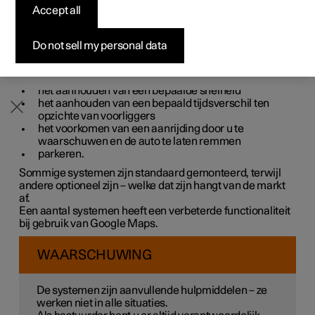
u in verschillende situaties actief of passief kunnen
Accept all
Pre-owned Polestar 2
Samenstellen
Preview evenement
Samenstellen
Zo werkt het bestellen
Aanmelden voor nieuwsbrief
helpen.
Zo kunnen de systemen u bijvoorbeeld helpen bij:
Subscription
Pre-owned Polestar 3
Offerte aanvragen
Tijdelijk voordeel
Financieringsopties
Evenementen
Do not sell my personal data
stuurhulp om de kans te verkleinen dat u onbedoeld
de eigen rijbaan verlaat of botst met een ander
voertuig
het aanhouden van een bepaalde snelheid
het aanhouden van een bepaald tijdsverschil ten
opzichte van voorliggers
het voorkomen van een aanrijding door u te
waarschuwen en de auto te laten remmen
parkeren.
Sommige systemen zijn standaard gemonteerd, terwijl
andere optioneel zijn – welke dat zijn hangt van de markt
af.
Een aantal systemen heeft een verbeterde functionaliteit
bij gebruik van Google Maps.
WAARSCHUWING
De systemen zijn aanvullende hulpmiddelen – ze
werken niet in alle situaties.