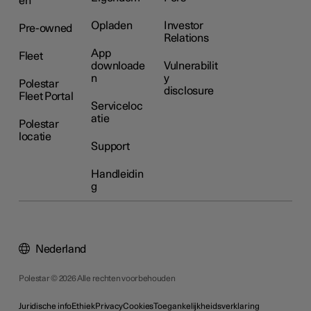
en
Opladen
Investor
Pre-owned
Relations
App
Fleet
downloade
Vulnerabilit
n
y
Polestar
disclosure
Fleet Portal
Serviceloc
atie
Polestar
locatie
Support
Handleidin
g
Nederland
Polestar © 2026 Alle rechten voorbehouden
Juridische info
Ethiek
Privacy
Cookies
Toegankelijkheidsverklaring