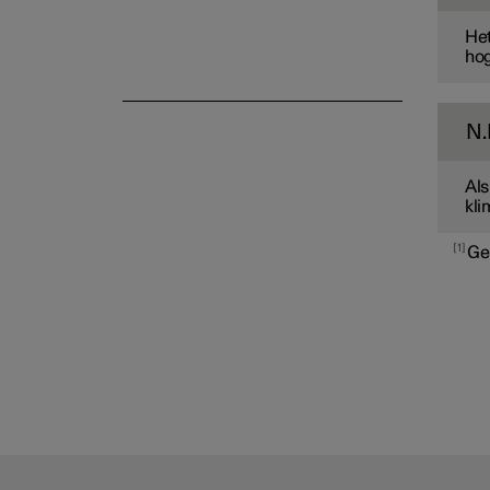
Het
hog
N.
Als
kli
1
Ge