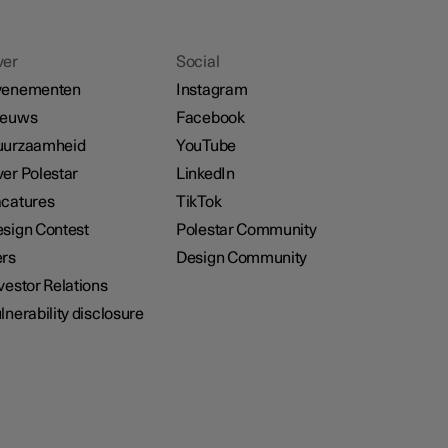
ver
Social
venementen
Instagram
ieuws
Facebook
uurzaamheid
YouTube
er Polestar
LinkedIn
catures
TikTok
sign Contest
Polestar Community
rs
Design Community
vestor Relations
lnerability disclosure