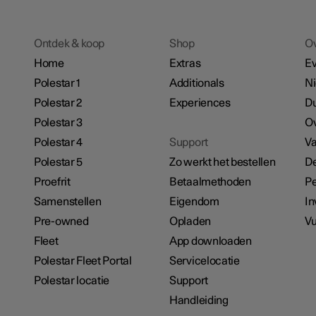
Ontdek & koop
Shop
O
Home
Extras
E
Polestar 1
Additionals
N
Polestar 2
Experiences
D
Polestar 3
Ov
Polestar 4
Support
Va
Polestar 5
Zo werkt het bestellen
De
Proefrit
Betaalmethoden
Pe
Samenstellen
Eigendom
In
Pre-owned
Opladen
Vu
Fleet
App downloaden
Polestar Fleet Portal
Servicelocatie
Polestar locatie
Support
Handleiding