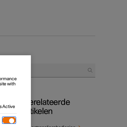
 het bestellen
rformance
ringsopties
site with
Gerelateerde
 Active
artikelen
 zorgt
an