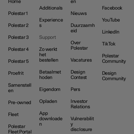
Home
en
Additionals
Facebook
Polestar 1
Nieuws
Experience
YouTube
Polestar 2
s
Duurzaamh
eid
LinkedIn
Polestar 3
Support
Over
TikTok
Polestar
Polestar 4
Zo werkt
het
Polestar
bestellen
Vacatures
Polestar 5
Community
Betaalmet
Design
Proefrit
Design
hoden
Contest
Community
Samenstell
Eigendom
Pers
en
Opladen
Investor
Pre-owned
Relations
App
Fleet
downloade
Vulnerabilit
n
y
Polestar
disclosure
Fleet Portal