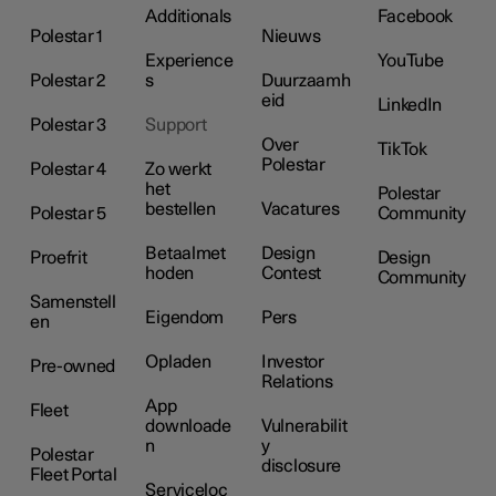
Additionals
Facebook
Polestar 1
Nieuws
Experience
YouTube
Polestar 2
s
Duurzaamh
eid
LinkedIn
Polestar 3
Support
Over
TikTok
Polestar
Polestar 4
Zo werkt
het
Polestar
bestellen
Vacatures
Polestar 5
Community
Betaalmet
Design
Proefrit
Design
hoden
Contest
Community
Samenstell
Eigendom
Pers
en
Opladen
Investor
Pre-owned
Relations
App
Fleet
downloade
Vulnerabilit
n
y
Polestar
disclosure
Fleet Portal
Serviceloc