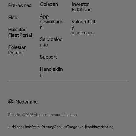
Opladen
Investor
Pre-owned
Relations
App
Fleet
downloade
Vulnerabilit
n
y
Polestar
disclosure
Fleet Portal
Serviceloc
atie
Polestar
locatie
Support
Handleidin
g
Nederland
Polestar © 2026 Alle rechten voorbehouden
Juridische info
Ethiek
Privacy
Cookies
Toegankelijkheidsverklaring