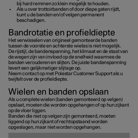
bij hard remmen zo klein mogelijk te houden.
Als u over trottoirbanden of door diepe gaten rijdt,
kunt u de banden en/of velgen permanent
beschadigen.
Bandrotatie en profieldiepte
Het verwisselen van origineel gemonteerde banden
tussen de voorste en achterste wielas is niet mogelijk.
De rijstijl, de bandenspanning, het klimaat en de staat van
de wegen zijn van invloed op de snelheid waarmee de
banden verouderen en slijten. De juiste bandenspanning
levert een gelijkmatiger slijtage op.
Neem contact op met Polestar Customer Support als u
twijfelt over de profieldiepte.
Wielen en banden opslaan
Als u complete wielen (banden gemonteerd op velgen)
opslaat, moeten die worden opgehangen of op hun zijkant
op de vloer liggen.
Banden die niet op velgen zijn gemonteerd, moeten
liggend op hun zijkant of rechtopstaand worden
opgeslagen, maar niet worden opgehangen.