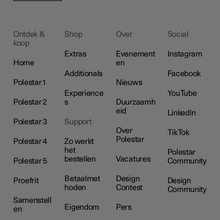
Ontdek &
Shop
Over
Social
koop
Extras
Evenement
Instagram
Home
en
Additionals
Facebook
Polestar 1
Nieuws
Experience
YouTube
Polestar 2
s
Duurzaamh
eid
LinkedIn
Polestar 3
Support
Over
TikTok
Polestar
Polestar 4
Zo werkt
het
Polestar
bestellen
Vacatures
Polestar 5
Community
Betaalmet
Design
Proefrit
Design
hoden
Contest
Community
Samenstell
Eigendom
Pers
en