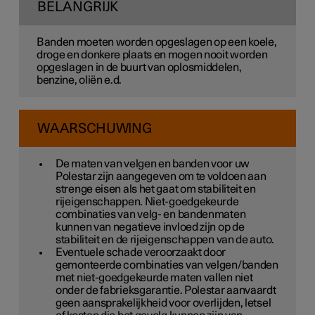
BELANGRIJK
Banden moeten worden opgeslagen op een koele,
droge en donkere plaats en mogen nooit worden
opgeslagen in de buurt van oplosmiddelen,
benzine, oliën e.d.
WAARSCHUWING
De maten van velgen en banden voor uw
Polestar zijn aangegeven om te voldoen aan
strenge eisen als het gaat om stabiliteit en
rijeigenschappen. Niet-goedgekeurde
combinaties van velg- en bandenmaten
kunnen van negatieve invloed zijn op de
stabiliteit en de rijeigenschappen van de auto.
Eventuele schade veroorzaakt door
gemonteerde combinaties van velgen/banden
met niet-goedgekeurde maten vallen niet
onder de fabrieksgarantie. Polestar aanvaardt
geen aansprakelijkheid voor overlijden, letsel