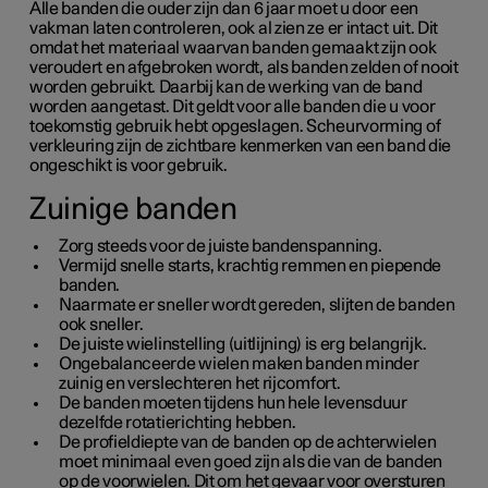
Alle banden die ouder zijn dan
6 jaar
moet u door een
vakman laten controleren, ook al zien ze er intact uit. Dit
omdat het materiaal waarvan banden gemaakt zijn ook
veroudert en afgebroken wordt, als banden zelden of nooit
worden gebruikt. Daarbij kan de werking van de band
worden aangetast. Dit geldt voor alle banden die u voor
toekomstig gebruik hebt opgeslagen. Scheurvorming of
verkleuring zijn de zichtbare kenmerken van een band die
ongeschikt is voor gebruik.
Zuinige banden
Zorg steeds voor de juiste bandenspanning.
Vermijd snelle starts, krachtig remmen en piepende
banden.
Naarmate er sneller wordt gereden, slijten de banden
ook sneller.
De juiste wielinstelling (uitlijning) is erg belangrijk.
Ongebalanceerde wielen maken banden minder
zuinig en verslechteren het rijcomfort.
De banden moeten tijdens hun hele levensduur
dezelfde rotatierichting hebben.
De profieldiepte van de banden op de achterwielen
moet minimaal even goed zijn als die van de banden
op de voorwielen. Dit om het gevaar voor oversturen