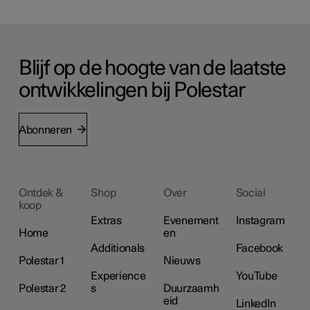
Blijf op de hoogte van de laatste
ontwikkelingen bij Polestar
Abonneren
Ontdek &
Shop
Over
Social
koop
Extras
Evenement
Instagram
Home
en
Additionals
Facebook
Polestar 1
Nieuws
Experience
YouTube
Polestar 2
s
Duurzaamh
eid
LinkedIn