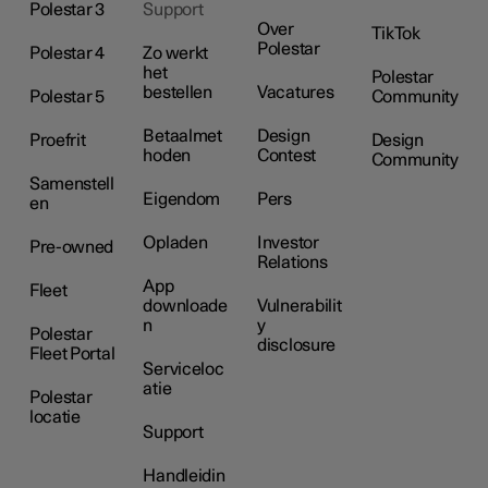
Polestar 3
Support
Over
TikTok
Polestar
Polestar 4
Zo werkt
het
Polestar
bestellen
Vacatures
Polestar 5
Community
Betaalmet
Design
Proefrit
Design
hoden
Contest
Community
Samenstell
Eigendom
Pers
en
Opladen
Investor
Pre-owned
Relations
App
Fleet
downloade
Vulnerabilit
n
y
Polestar
disclosure
Fleet Portal
Serviceloc
atie
Polestar
locatie
Support
Handleidin