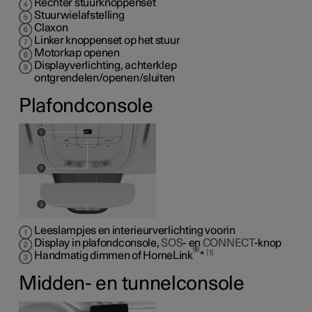
Rechter stuurknoppenset
Stuurwielafstelling
Claxon
Linker knoppenset op het stuur
Motorkap openen
Displayverlichting, achterklep
ontgrendelen/openen/sluiten
Plafondconsole
Leeslampjes en interieurverlichting voorin
Display in plafondconsole,
SOS
- en
CONNECT
-knop
®
1
Handmatig dimmen of HomeLink
*
Midden- en tunnelconsole