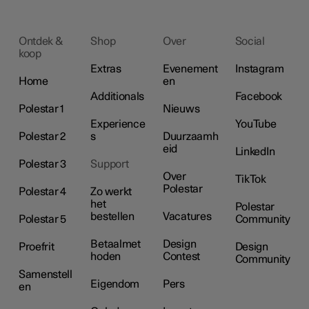
Ontdek &
Shop
Over
Social
koop
Extras
Evenement
Instagram
Home
en
Additionals
Facebook
Polestar 1
Nieuws
Experience
YouTube
Polestar 2
s
Duurzaamh
eid
LinkedIn
Polestar 3
Support
Over
TikTok
Polestar
Polestar 4
Zo werkt
het
Polestar
bestellen
Vacatures
Polestar 5
Community
Betaalmet
Design
Proefrit
Design
hoden
Contest
Community
Samenstell
Eigendom
Pers
en