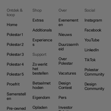
Ontdek &
Shop
Over
Social
koop
Extras
Evenement
Instagram
Home
en
Additionals
Facebook
Polestar 1
Nieuws
Experience
YouTube
Polestar 2
s
Duurzaamh
eid
LinkedIn
Polestar 3
Support
Over
TikTok
Polestar
Polestar 4
Zo werkt
het
Polestar
bestellen
Vacatures
Polestar 5
Community
Betaalmet
Design
Proefrit
Design
hoden
Contest
Community
Samenstell
Eigendom
Pers
en
Opladen
Investor
Pre-owned