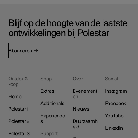
Blijf op de hoogte van de laatste
ontwikkelingen bij Polestar
Abonneren
Ontdek &
Shop
Over
Social
koop
Extras
Evenement
Instagram
Home
en
Additionals
Facebook
Polestar 1
Nieuws
Experience
YouTube
Polestar 2
s
Duurzaamh
eid
LinkedIn
Polestar 3
Support