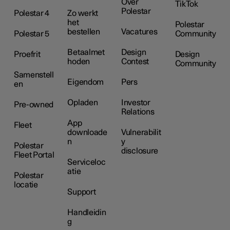
Over
TikTok
Polestar
Polestar 4
Zo werkt
het
Polestar
bestellen
Vacatures
Polestar 5
Community
Betaalmet
Design
Proefrit
Design
hoden
Contest
Community
Samenstell
Eigendom
Pers
en
Opladen
Investor
Pre-owned
Relations
App
Fleet
downloade
Vulnerabilit
n
y
Polestar
disclosure
Fleet Portal
Serviceloc
atie
Polestar
locatie
Support
Handleidin
g