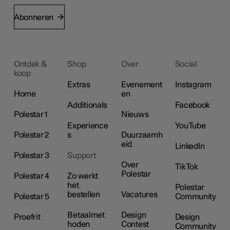
Abonneren
Ontdek &
Shop
Over
Social
koop
Extras
Evenement
Instagram
Home
en
Additionals
Facebook
Polestar 1
Nieuws
Experience
YouTube
Polestar 2
s
Duurzaamh
eid
LinkedIn
Polestar 3
Support
Over
TikTok
Polestar
Polestar 4
Zo werkt
het
Polestar
bestellen
Vacatures
Polestar 5
Community
Betaalmet
Design
Proefrit
Design
hoden
Contest
Community