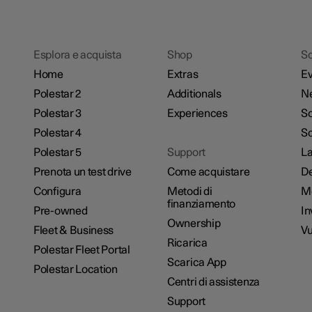
Esplora e acquista
Shop
Sc
Home
Extras
Ev
Polestar 2
Additionals
N
Polestar 3
Experiences
So
Polestar 4
Sc
Polestar 5
Support
La
Prenota un test drive
Come acquistare
De
Configura
Metodi di
M
finanziamento
Pre-owned
In
Ownership
Fleet & Business
Vu
Ricarica
Polestar Fleet Portal
Scarica App
Polestar Location
Centri di assistenza
Support