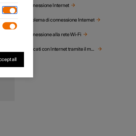
ernet
Connessione Internet
.
Problema di connessione Internet
a
Connessione alla rete Wi-Fi
i
vo
.
Mercati con Internet tramite il modem dell'auto
cept all