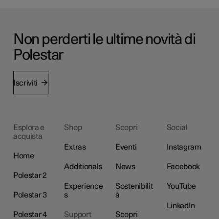
Non perderti le ultime novità di
Polestar
Iscriviti
Esplora e
Shop
Scopri
Social
acquista
Extras
Eventi
Instagram
Home
Additionals
News
Facebook
Polestar 2
Experience
Sostenibilit
YouTube
Polestar 3
s
à
LinkedIn
Polestar 4
Support
Scopri