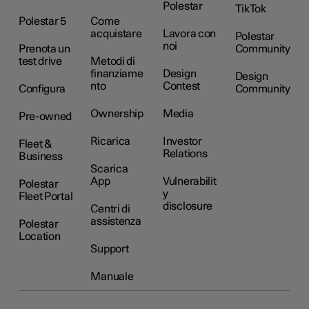
Polestar
TikTok
Polestar 5
Come
acquistare
Lavora con
Polestar
noi
Prenota un
Community
test drive
Metodi di
finanziame
Design
Design
nto
Contest
Configura
Community
Ownership
Media
Pre-owned
Ricarica
Investor
Fleet &
Relations
Business
Scarica
App
Vulnerabilit
Polestar
y
Fleet Portal
disclosure
Centri di
assistenza
Polestar
Location
Support
Manuale