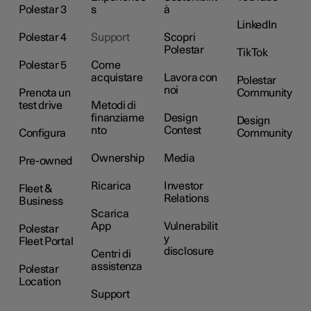
Polestar 3
s
à
LinkedIn
Polestar 4
Support
Scopri
Polestar
TikTok
Polestar 5
Come
acquistare
Lavora con
Polestar
noi
Prenota un
Community
test drive
Metodi di
finanziame
Design
Design
nto
Contest
Configura
Community
Ownership
Media
Pre-owned
Ricarica
Investor
Fleet &
Relations
Business
Scarica
App
Vulnerabilit
Polestar
y
Fleet Portal
disclosure
Centri di
assistenza
Polestar
Location
Support