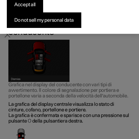
Accept all
Pre-owned Polestar 2
Pre-owned Polestar 3
Pre-owned Polestar 4
Configura
Ricarica domestica
Opzioni di finanziamento
Newsletter
Il sistema ricorda di allacciare la cintura di sicurezza e
segnala anche portiere, cofano o portellone aperti.
Do not sell my personal data
Informazioni sul display del
conducente
Grafica nel display del conducente con vari tipi di
avvertimento. Il colore di segnalazione per portiera e
portellone varia a seconda della velocità dell'automobile.
La grafica del display centrale visualizza lo stato di
cinture, cofano, portellone e portiere.
La grafica è confermata e sparisce con una pressione sul
pulsante
O
della pulsantiera destra.