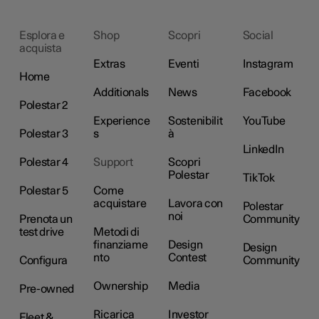
Esplora e
Shop
Scopri
Social
acquista
Extras
Eventi
Instagram
Home
Additionals
News
Facebook
Polestar 2
Experience
Sostenibilit
YouTube
Polestar 3
s
à
LinkedIn
Polestar 4
Support
Scopri
Polestar
TikTok
Polestar 5
Come
acquistare
Lavora con
Polestar
noi
Prenota un
Community
test drive
Metodi di
finanziame
Design
Design
nto
Contest
Configura
Community
Ownership
Media
Pre-owned
Ricarica
Investor
Fleet &