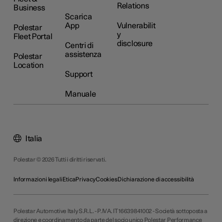
Relations
Business
Scarica
App
Vulnerabilit
Polestar
y
Fleet Portal
disclosure
Centri di
assistenza
Polestar
Location
Support
Manuale
Italia
Polestar © 2026 Tutti i diritti riservati.
Informazioni legali
Etica
Privacy
Cookies
Dichiarazione di accessibilità
Polestar Automotive Italy S.R.L. - P.IVA. IT 16639841002 - Società sottoposta a
direzione e coordinamento da parte del socio unico Polestar Performance