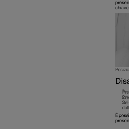
presenz
chiave.
Posizio
Dis
Pr
Pre
Sel
Bloccaggio e sbloccaggio
dal
È possi
present
Antifurto