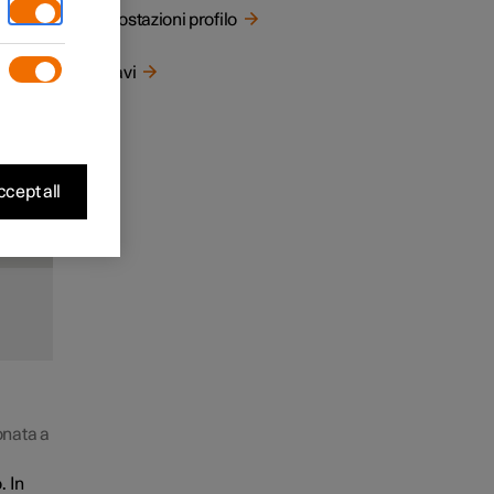
filo
Impostazioni profilo
cazione
tiera
Chiavi
sato
cept all
onata a
. In