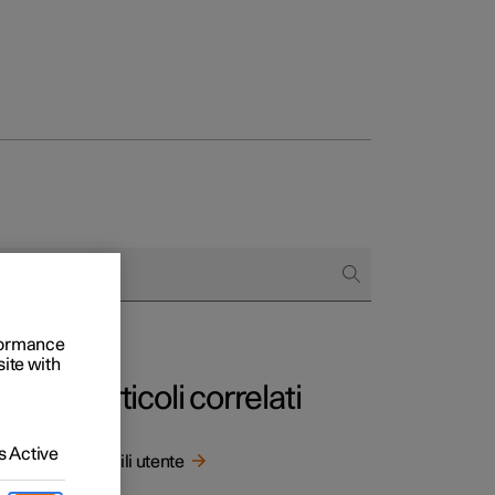
to e aziende
quistare
rformance
di finanziamento
site with
Articoli correlati
 Active
Profili utente