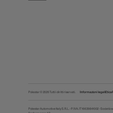
Polestar © 2026 Tutti i diritti riservati.
Informazioni legali
Etica
Polestar Automotive Italy S.R.L. - P.IVA. IT 16639841002 - Società