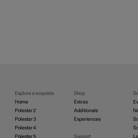
Esplora e acquista
Shop
Sc
Home
Extras
Ev
Polestar 2
Additionals
N
Polestar 3
Experiences
So
Polestar 4
Sc
Polestar 5
Support
La