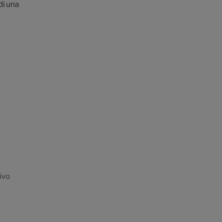
di una
tivo