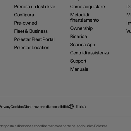
Prenota un test drive
Come acquistare
De
Configura
Metodi di
M
finanziamento
Pre-owned
In
Ownership
Fleet & Business
Vu
Ricarica
Polestar Fleet Portal
Scarica App
Polestar Location
Centri di assistenza
Support
Manuale
Italia
Privacy
Cookies
Dichiarazione di accessibilità
 sottoposta a direzione e coordinamento da parte del socio unico Polestar