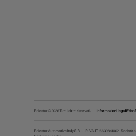
Polestar © 2026 Tutti i diritti riservati.
Informazioni legali
Etica
Polestar Automotive Italy S.R.L. - P.IVA. IT 16639841002 - Società