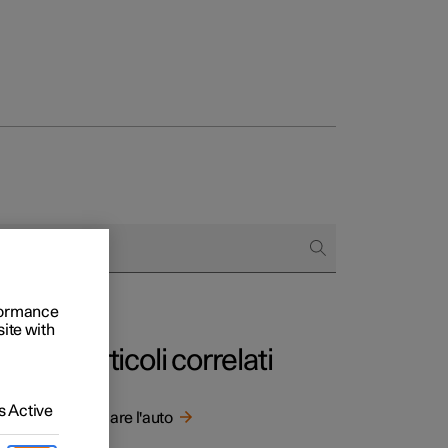
to e aziende
quistare
rformance
di finanziamento
site with
Articoli correlati
 Active
bili
Avviare l'auto