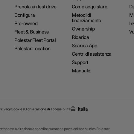
Prenota un test drive
Come acquistare
De
Configura
Metodi di
M
finanziamento
Pre-owned
In
Ownership
Fleet & Business
Vu
Ricarica
Polestar Fleet Portal
Scarica App
Polestar Location
Centri di assistenza
Support
Manuale
Italia
Privacy
Cookies
Dichiarazione di accessibilità
 sottoposta a direzione e coordinamento da parte del socio unico Polestar