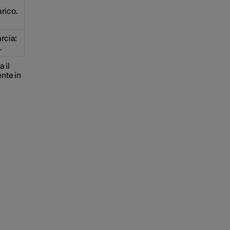
arico.
rcia:
.
 il
ente in