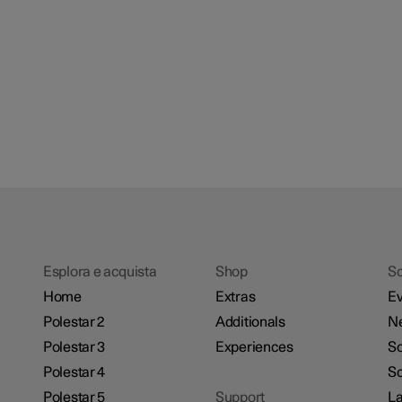
Esplora e acquista
Shop
Sc
Home
Extras
Ev
Polestar 2
Additionals
N
Polestar 3
Experiences
So
Polestar 4
Sc
Polestar 5
Support
La