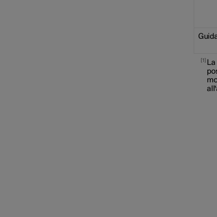
Guid
1
La
pos
mo
all
Bloccaggio e sbloccaggio
Antifurto