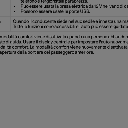
telefono e tergicristalli parabrezza.
Può essere usata la presa elettrica da 12 V nel vano di c
Possono essere usate le porte USB.
a
Quando il conducente siede nel suo sedile e innesta una ma
Tutte le funzioni sono accessibili e l'auto può essere guidata
 modalità comfort viene disattivata quando una persona abbandona
to di guida. Usare il display centrale per impostare l'auto nuovam
dalità comfort. La modalità comfort viene nuovamente disattivata
'apertura della portiera del passeggero anteriore.