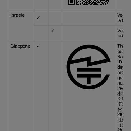
Israele
Vedere
✓
la tabe
✓
Vedere
la tabe
Giappone
✓
This d
pursua
Radio 
ID n° :
device
modifi
grante
number
invalid
本製品
く特定
準適合
おりま
215-
は禁止
（適合
効とな