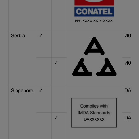
Serbia
✓
И011 1
✓
И011 1
Singapore
✓
DA 10
✓
DA 10