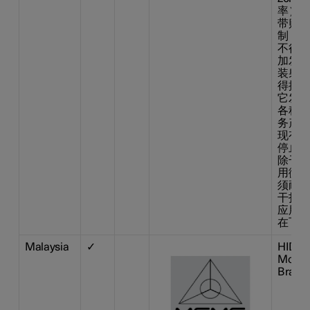
率） 
带贴片
制：不
不得擅
加发射
装射频
得擅自
它发射
各种合
务产生
现有干
停止使
除干扰
用微功
须耐受
干扰或
应用设
在飞机
Malaysia
✓
HIDF1
Model:
Brand: