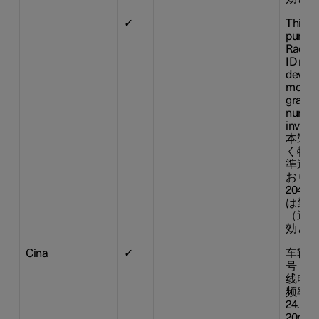
✓
This d
pursua
Radio 
ID n° :
device
modifi
grante
number
invalid
本製品
く特定
準適合
おりま
204-
は禁止
（適合
効とな
Cina
✓
车辆驾
号： 
线电传
频率范围
24.2
20m