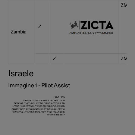
ZMB/Z
✓
Zambia
✓
ZMB/Z
Israele
Immagine 1 - Pilot Assist