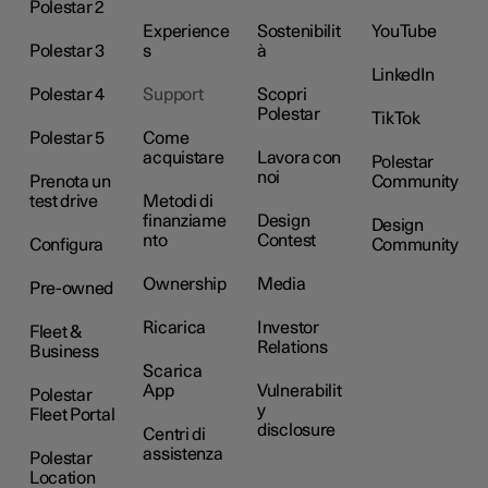
Polestar 2
Experience
Sostenibilit
YouTube
Polestar 3
s
à
LinkedIn
Polestar 4
Support
Scopri
Polestar
TikTok
Polestar 5
Come
acquistare
Lavora con
Polestar
noi
Prenota un
Community
test drive
Metodi di
finanziame
Design
Design
nto
Contest
Configura
Community
Ownership
Media
Pre-owned
Ricarica
Investor
Fleet &
Relations
Business
Scarica
App
Vulnerabilit
Polestar
y
Fleet Portal
disclosure
Centri di
assistenza
Polestar
Location