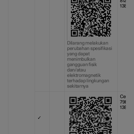
81226
13809
Dilarang melakukan
perubahan spesifikasi
yang dapat
menimbulkan
gangguan fisik
dan/atau
elektromagnetik
terhadap lingkungan
sekitarnya
Certif
79866
13809
✓