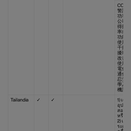
CCAB1
警語 
功率射
公司、
得擅 
率或變
功能。
使用不
干擾合
擾現象
改善至
使用。
電信法
通信。
忍受合
學及醫
機設備
Tailandia
✓
✓
1) เค
อุปกรณ
สอดคล
หรือข
2) เครื
ระดับก