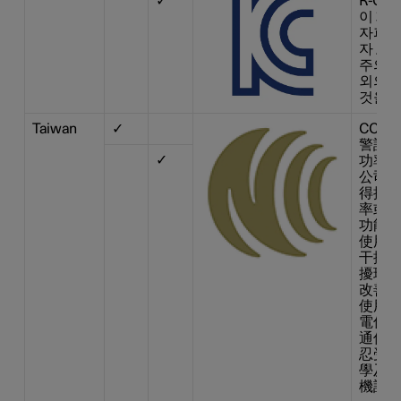
✓
R-CM
이 기기
자파 
자 또는
주의하
외의 
것을 
Taiwan
✓
CCAI1
警語 
✓
功率射
公司、
得擅 
率或變
功能。
使用不
干擾合
擾現象
改善至
使用。
電信法
通信。
忍受合
學及醫
機設備