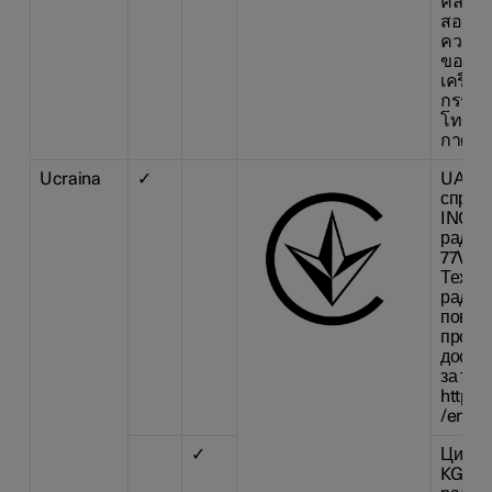
คลื่นแ
สอดคล
ความป
ของมน
เครื่อ
กรรมก
โทรคม
กาศก 
Ucraina
✓
UA RF
справ
INC. з
радіо
77V12F
Техні
радіо
повний
про ві
доступ
за так
https:
/en/re
✓
Цим H
KGaA 