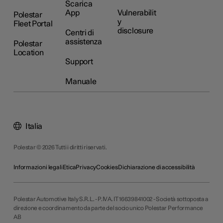
Scarica
App
Vulnerabilit
Polestar
y
Fleet Portal
disclosure
Centri di
assistenza
Polestar
Location
Support
Manuale
Italia
Polestar © 2026 Tutti i diritti riservati.
Informazioni legali
Etica
Privacy
Cookies
Dichiarazione di accessibilità
Polestar Automotive Italy S.R.L. - P.IVA. IT 16639841002 - Società sottoposta a
direzione e coordinamento da parte del socio unico Polestar Performance
AB