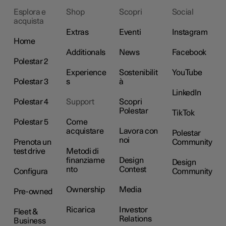
Esplora e
Shop
Scopri
Social
acquista
Extras
Eventi
Instagram
Home
Additionals
News
Facebook
Polestar 2
Experience
Sostenibilit
YouTube
Polestar 3
s
à
LinkedIn
Polestar 4
Support
Scopri
Polestar
TikTok
Polestar 5
Come
acquistare
Lavora con
Polestar
noi
Prenota un
Community
test drive
Metodi di
finanziame
Design
Design
nto
Contest
Configura
Community
Ownership
Media
Pre-owned
Ricarica
Investor
Fleet &
Relations
Business