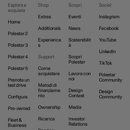
Esplora e
Shop
Scopri
Social
acquista
Extras
Eventi
Instagram
Home
Additionals
News
Facebook
Polestar 2
Experience
Sostenibilit
YouTube
Polestar 3
s
à
LinkedIn
Polestar 4
Support
Scopri
Polestar
TikTok
Polestar 5
Come
acquistare
Lavora con
Polestar
noi
Prenota un
Community
test drive
Metodi di
finanziame
Design
Design
nto
Contest
Configura
Community
Ownership
Media
Pre-owned
Ricarica
Investor
Fleet &
Relations
Business