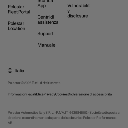
Scarica
App
Vulnerabilit
Polestar
y
Fleet Portal
disclosure
Centri di
assistenza
Polestar
Location
Support
Manuale
Italia
Polestar © 2026 Tutti i diritti riservati.
Informazioni legali
Etica
Privacy
Cookies
Dichiarazione di accessibilità
Polestar Automotive Italy S.R.L. - P.IVA. IT 16639841002 - Società sottoposta a
direzione e coordinamento da parte del socio unico Polestar Performance
AB