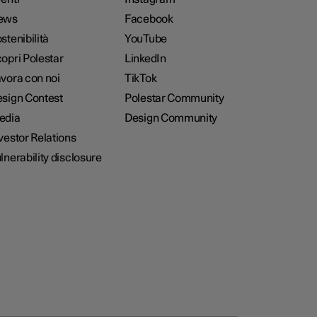
ews
Facebook
stenibilità
YouTube
opri Polestar
LinkedIn
vora con noi
TikTok
sign Contest
Polestar Community
edia
Design Community
vestor Relations
lnerability disclosure