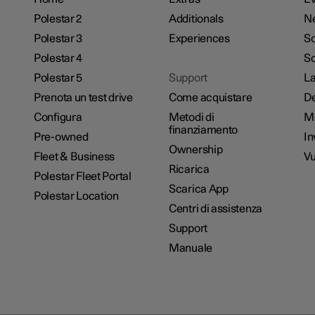
Polestar 2
Additionals
N
Polestar 3
Experiences
So
Polestar 4
Sc
Polestar 5
Support
La
Prenota un test drive
Come acquistare
De
Configura
Metodi di
M
finanziamento
Pre-owned
In
Ownership
Fleet & Business
Vu
Ricarica
Polestar Fleet Portal
Scarica App
Polestar Location
Centri di assistenza
Support
Manuale