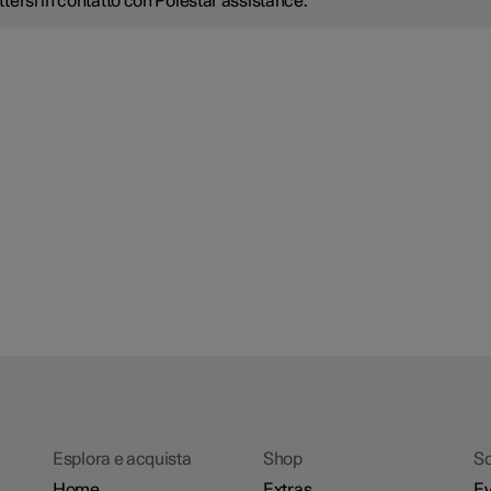
tersi in contatto con Polestar assistance.
Esplora e acquista
Shop
Sc
Home
Extras
Ev