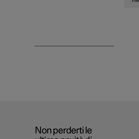
met
La app Polestar
Non perderti le