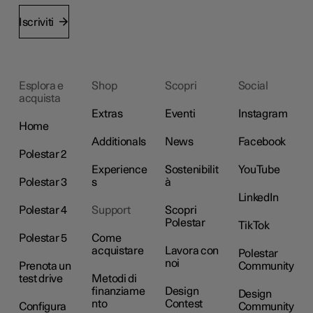
Iscriviti
Esplora e
Shop
Scopri
Social
acquista
Extras
Eventi
Instagram
Home
Additionals
News
Facebook
Polestar 2
Experience
Sostenibilit
YouTube
Polestar 3
s
à
LinkedIn
Polestar 4
Support
Scopri
Polestar
TikTok
Polestar 5
Come
acquistare
Lavora con
Polestar
noi
Prenota un
Community
test drive
Metodi di
finanziame
Design
Design
nto
Contest
Configura
Community