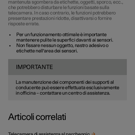
mantenuta sgombera da etichette, oggetti, sporco, ecc.,
che potrebbero disturbare le funzioni basate sulla
telecamera. In caso contrario, le funzioni potrebbero
presentare prestazioni ridotte, disattivarsi o fornire
risposte errate.
Per un funzionamento ottimale è importante
mantenere pulite le superfici davanti ai sensori.
Non fissare nessun oggetto, nastro adesivo o
etichette nell'area dei sensori.
IMPORTANTE
La manutenzione dei componenti dei supporti al
conducente può essere effettuata esclusivamente
in officina – contattare un centro di assistenza.
Articoli correlati
Telecamera di assistenza al parcheggio