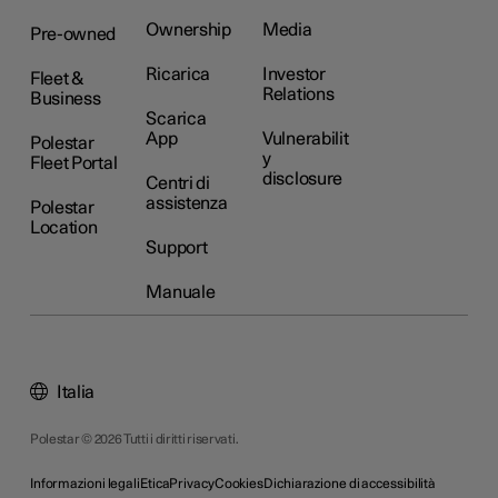
Ownership
Media
Pre-owned
Ricarica
Investor
Fleet &
Relations
Business
Scarica
App
Vulnerabilit
Polestar
y
Fleet Portal
disclosure
Centri di
assistenza
Polestar
Location
Support
Manuale
Italia
Polestar © 2026 Tutti i diritti riservati.
Informazioni legali
Etica
Privacy
Cookies
Dichiarazione di accessibilità