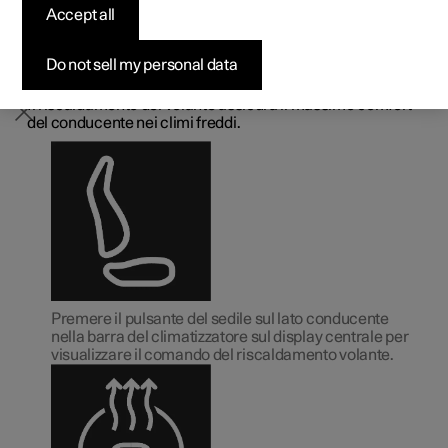
Accept all
Pre-owned Polestar 2
Pre-owned Polestar 3
Pre-owned Polestar 4
Configura
Ricarica domestica
Opzioni di finanziamento
Newsletter
volante
1
elettroriscaldato
*
Do not sell my personal data
Il riscaldamento del volante assicura il massimo comfort
del conducente nei climi freddi.
Premere il pulsante del sedile sul lato conducente
nella barra del climatizzatore sul display centrale per
visualizzare il comando del riscaldamento volante.