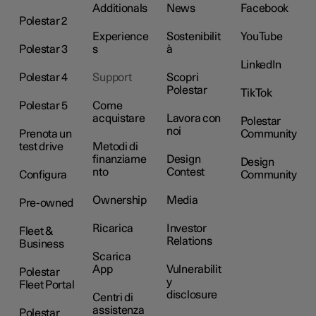
Additionals
News
Facebook
Polestar 2
Experience
Sostenibilit
YouTube
Polestar 3
s
à
LinkedIn
Polestar 4
Support
Scopri
Polestar
TikTok
Polestar 5
Come
acquistare
Lavora con
Polestar
noi
Prenota un
Community
test drive
Metodi di
finanziame
Design
Design
nto
Contest
Configura
Community
Ownership
Media
Pre-owned
Ricarica
Investor
Fleet &
Relations
Business
Scarica
App
Vulnerabilit
Polestar
y
Fleet Portal
disclosure
Centri di
assistenza
Polestar