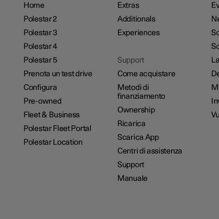
Home
Extras
Ev
Polestar 2
Additionals
N
Polestar 3
Experiences
So
Polestar 4
Sc
Polestar 5
Support
La
Prenota un test drive
Come acquistare
De
Configura
Metodi di
M
finanziamento
Pre-owned
In
Ownership
Fleet & Business
Vu
Ricarica
Polestar Fleet Portal
Scarica App
Polestar Location
Centri di assistenza
Support
Manuale