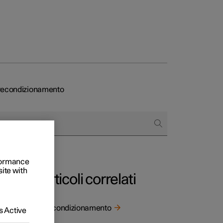
 precondizionamento
to e aziende
quistare
rformance
di finanziamento
site with
Articoli correlati
Precondizionamento
 Active