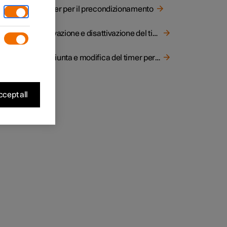
ere
Timer per il precondizionamento
il dito
Attivazione e disattivazione del timer per il precondizionamento
Aggiunta e modifica del timer per il precondizionamento
cept all