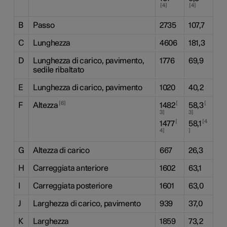
4
4
B
Passo
2735
107,7
C
Lunghezza
4606
181,3
D
Lunghezza di carico, pavimento,
1776
69,9
sedile ribaltato
E
Lunghezza di carico, pavimento
1020
40,2
6
F
Altezza
1482
58,3
3
3
4
1477
58,1
4
G
Altezza di carico
667
26,3
H
Carreggiata anteriore
1602
63,1
I
Carreggiata posteriore
1601
63,0
J
Larghezza di carico, pavimento
939
37,0
K
Larghezza
1859
73,2