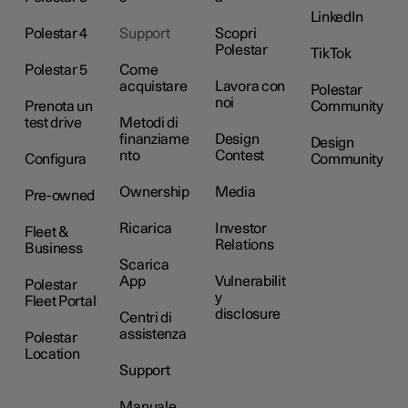
LinkedIn
Polestar 4
Support
Scopri
Polestar
TikTok
Polestar 5
Come
acquistare
Lavora con
Polestar
noi
Prenota un
Community
test drive
Metodi di
finanziame
Design
Design
nto
Contest
Configura
Community
Ownership
Media
Pre-owned
Ricarica
Investor
Fleet &
Relations
Business
Scarica
App
Vulnerabilit
Polestar
y
Fleet Portal
disclosure
Centri di
assistenza
Polestar
Location
Support
Manuale