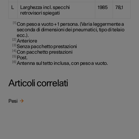
L
Larghezza incl. specchi
1985
78,1
retrovisori spiegati
1
Con peso a vuoto + 1 persona. (Varia leggermente a
seconda di dimensioni dei pneumatici, tipo di telaio
ecc.).
2
Anteriore
3
Senza pacchetto prestazioni
4
Con pacchetto prestazioni
5
Post.
6
Antenna sul tetto inclusa, con peso a vuoto.
Articoli correlati
Pesi