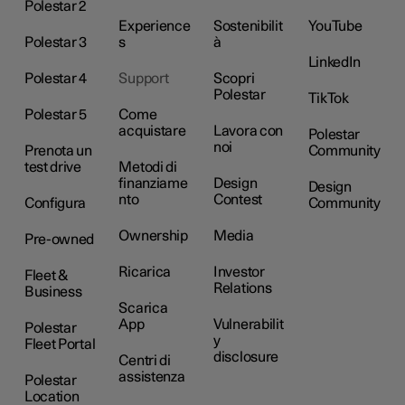
Polestar 2
Experience
Sostenibilit
YouTube
Polestar 3
s
à
LinkedIn
Polestar 4
Support
Scopri
Polestar
TikTok
Polestar 5
Come
acquistare
Lavora con
Polestar
noi
Prenota un
Community
test drive
Metodi di
finanziame
Design
Design
nto
Contest
Configura
Community
Ownership
Media
Pre-owned
Ricarica
Investor
Fleet &
Relations
Business
Scarica
App
Vulnerabilit
Polestar
y
Fleet Portal
disclosure
Centri di
assistenza
Polestar
Location